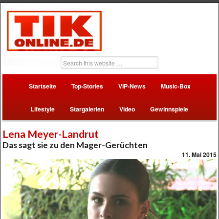
Startseite
Top-Stories
VIP-News
Music-Box
Lifestyle
Stargalerien
Video
Gewinnspiele
Lena Meyer-Landrut
Das sagt sie zu den Mager-Gerüchten
11. Mai 2015