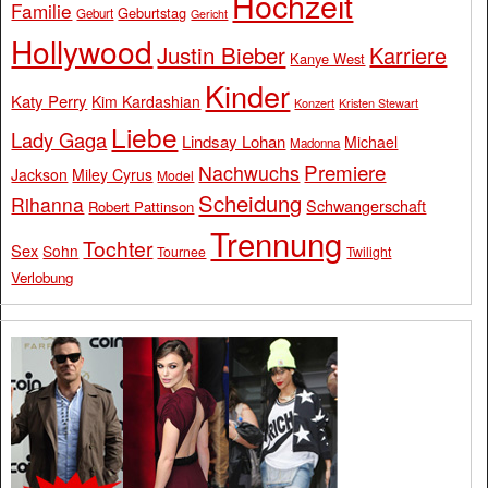
Hochzeit
Familie
Geburtstag
Geburt
Gericht
Hollywood
Justin Bieber
Karriere
Kanye West
Kinder
Katy Perry
Kim Kardashian
Konzert
Kristen Stewart
Liebe
Lady Gaga
Lindsay Lohan
Michael
Madonna
Premiere
Nachwuchs
Jackson
Miley Cyrus
Model
Scheidung
Rihanna
Schwangerschaft
Robert Pattinson
Trennung
Tochter
Sex
Sohn
Tournee
Twilight
Verlobung