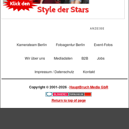
Kamerateam Berlin
Fotoagentur Berlin
Event-Fotos
Wir über uns
Mediadaten
B2B
Jobs
Impressum / Datenschutz
Kontakt
Copyright © 2001-2026 ·
HauptBruch Media GbR
Return to top of page