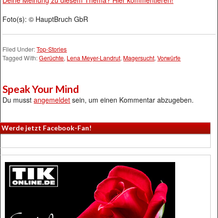
Deine Meinung zu diesem Thema? Hier kommentieren!
Foto(s): © HauptBruch GbR
Filed Under:
Top-Stories
Tagged With:
Gerüchte
,
Lena Meyer-Landrut
,
Magersucht
,
Vorwürfe
Speak Your Mind
Du musst
angemeldet
sein, um einen Kommentar abzugeben.
Werde jetzt Facebook-Fan!