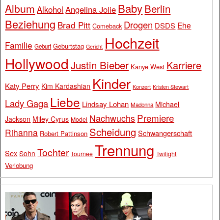
Baby
Album
Berlin
Alkohol
Angelina Jolie
Beziehung
Drogen
Brad Pitt
Ehe
DSDS
Comeback
Hochzeit
Familie
Geburtstag
Geburt
Gericht
Hollywood
Justin Bieber
Karriere
Kanye West
Kinder
Katy Perry
Kim Kardashian
Konzert
Kristen Stewart
Liebe
Lady Gaga
Lindsay Lohan
Michael
Madonna
Premiere
Nachwuchs
Jackson
Miley Cyrus
Model
Scheidung
Rihanna
Schwangerschaft
Robert Pattinson
Trennung
Tochter
Sex
Sohn
Tournee
Twilight
Verlobung