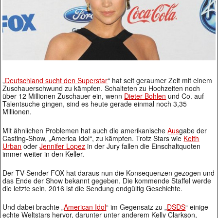
„
Deutschland sucht den Superstar
“ hat seit geraumer Zeit mit einem
Zuschauerschwund zu kämpfen. Schalteten zu Hochzeiten noch
über 12 Millionen Zuschauer ein, wenn
Dieter Bohlen
und Co. auf
Talentsuche gingen, sind es heute gerade einmal noch 3,35
Millionen.
Mit ähnlichen Problemen hat auch die amerikanische
Aus
gabe der
Casting-Show, „America Idol“, zu kämpfen. Trotz Stars wie
Keith
Urban
oder
Jennifer Lopez
in der Jury fallen die Einschaltquoten
immer weiter in den Keller.
Der TV-Sender FOX hat daraus nun die Konsequenzen gezogen und
das Ende der Show bekannt gegeben. Die kommende Staffel werde
die letzte sein, 2016 ist die Sendung endgültig Geschichte.
Und dabei brachte „
American Idol
“ im Gegensatz zu „
DSDS
“ einige
echte Weltstars hervor, darunter unter anderem Kelly Clarkson,