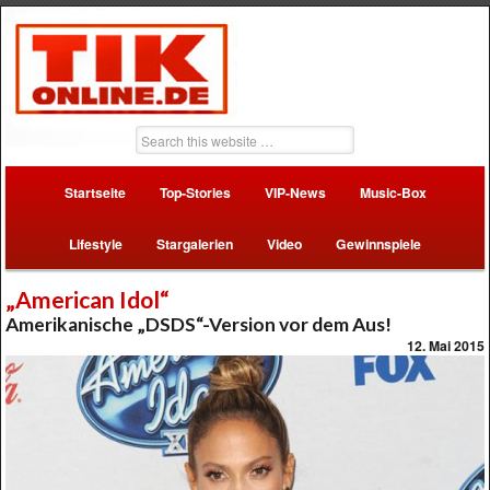
Startseite
Top-Stories
VIP-News
Music-Box
Lifestyle
Stargalerien
Video
Gewinnspiele
„American Idol“
Amerikanische „DSDS“-Version vor dem Aus!
12. Mai 2015