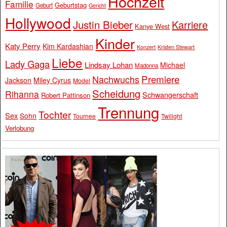
Hochzeit
Familie
Geburtstag
Geburt
Gericht
Hollywood
Justin Bieber
Karriere
Kanye West
Kinder
Katy Perry
Kim Kardashian
Konzert
Kristen Stewart
Liebe
Lady Gaga
Lindsay Lohan
Michael
Madonna
Premiere
Nachwuchs
Jackson
Miley Cyrus
Model
Scheidung
Rihanna
Schwangerschaft
Robert Pattinson
Trennung
Tochter
Sex
Sohn
Tournee
Twilight
Verlobung