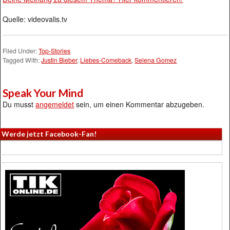
Quelle: videovalis.tv
Filed Under:
Top-Stories
Tagged With:
Justin Bieber
,
Liebes-Comeback
,
Selena Gomez
Speak Your Mind
Du musst
angemeldet
sein, um einen Kommentar abzugeben.
Werde jetzt Facebook-Fan!