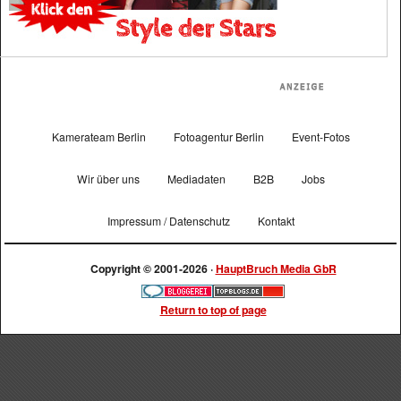
Kamerateam Berlin
Fotoagentur Berlin
Event-Fotos
Wir über uns
Mediadaten
B2B
Jobs
Impressum / Datenschutz
Kontakt
Copyright © 2001-2026 ·
HauptBruch Media GbR
Return to top of page