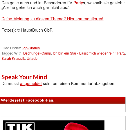
Das gelte auch und im Besonderen für
Party
s, weshalb sie gesteht:
„Alleine gehe ich auch gar nicht aus.“
Deine Meinung zu diesem Thema? Hier kommentieren!
Foto(s): © HauptBruch GbR
Filed Under:
Top-Stories
Tagged With:
Dschungel-Camp
,
Ich bin ein Star - Lasst mich wieder rein!
,
Party
,
Sarah Knappik
,
Urlaub
Speak Your Mind
Du musst
angemeldet
sein, um einen Kommentar abzugeben.
Werde jetzt Facebook-Fan!