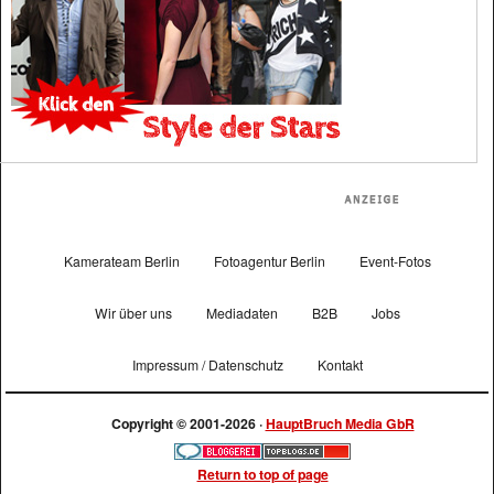
Kamerateam Berlin
Fotoagentur Berlin
Event-Fotos
Wir über uns
Mediadaten
B2B
Jobs
Impressum / Datenschutz
Kontakt
Copyright © 2001-2026 ·
HauptBruch Media GbR
Return to top of page