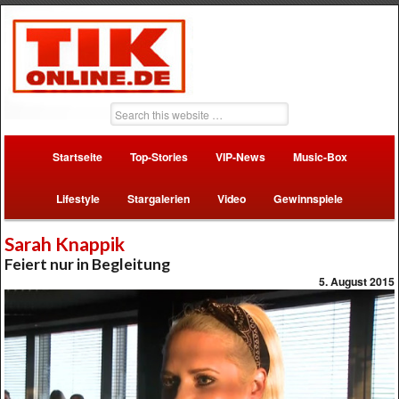
Startseite
Top-Stories
VIP-News
Music-Box
Lifestyle
Stargalerien
Video
Gewinnspiele
Sarah Knappik
Feiert nur in Begleitung
5. August 2015