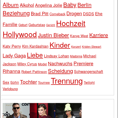
Baby
Album
Berlin
Alkohol
Angelina Jolie
Beziehung
Drogen
Brad Pitt
Ehe
DSDS
Comeback
Hochzeit
Familie
Geburtstag
Geburt
Gericht
Hollywood
Justin Bieber
Karriere
Kanye West
Kinder
Katy Perry
Kim Kardashian
Konzert
Kristen Stewart
Liebe
Lady Gaga
Lindsay Lohan
Michael
Madonna
Premiere
Nachwuchs
Jackson
Miley Cyrus
Model
Scheidung
Rihanna
Schwangerschaft
Robert Pattinson
Trennung
Tochter
Sex
Sohn
Tournee
Twilight
Verlobung