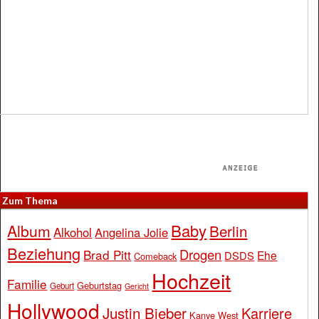
Zum Thema
Baby
Album
Berlin
Alkohol
Angelina Jolie
Beziehung
Drogen
Brad Pitt
Ehe
DSDS
Comeback
Hochzeit
Familie
Geburtstag
Geburt
Gericht
Hollywood
Justin Bieber
Karriere
Kanye West