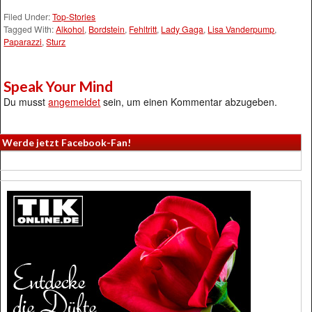
Filed Under:
Top-Stories
Tagged With:
Alkohol
,
Bordstein
,
Fehltritt
,
Lady Gaga
,
Lisa Vanderpump
,
Paparazzi
,
Sturz
Speak Your Mind
Du musst
angemeldet
sein, um einen Kommentar abzugeben.
Werde jetzt Facebook-Fan!