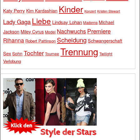
Kinder
Katy Perry
Kim Kardashian
Konzert
Kristen Stewart
Liebe
Lady Gaga
Lindsay Lohan
Michael
Madonna
Premiere
Nachwuchs
Jackson
Miley Cyrus
Model
Scheidung
Rihanna
Schwangerschaft
Robert Pattinson
Trennung
Tochter
Sex
Sohn
Tournee
Twilight
Verlobung