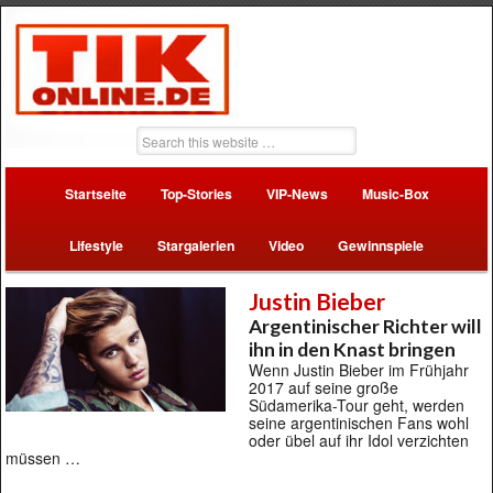
Startseite
Top-Stories
VIP-News
Music-Box
Lifestyle
Stargalerien
Video
Gewinnspiele
Justin Bieber
Argentinischer Richter will
ihn in den Knast bringen
Wenn Justin Bieber im Frühjahr
2017 auf seine große
Südamerika-Tour geht, werden
seine argentinischen Fans wohl
oder übel auf ihr Idol verzichten
müssen …