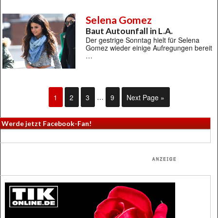
Selena Gomez
Baut Autounfall in L.A.
Der gestrige Sonntag hielt für Selena
Gomez wieder einige Aufregungen bereit
…
1
2
3
…
9
Next Page »
Werde jetzt Facebook-Fan!