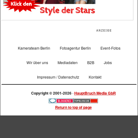
Kamerateam Berlin
Fotoagentur Berlin
Event-Fotos
Wir über uns
Mediadaten
B2B
Jobs
Impressum / Datenschutz
Kontakt
Copyright © 2001-2026 ·
HauptBruch Media GbR
Return to top of page