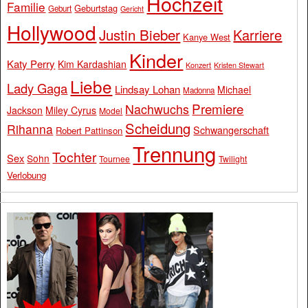
Hochzeit
Familie
Geburtstag
Geburt
Gericht
Hollywood
Justin Bieber
Karriere
Kanye West
Kinder
Katy Perry
Kim Kardashian
Konzert
Kristen Stewart
Liebe
Lady Gaga
Lindsay Lohan
Michael
Madonna
Premiere
Nachwuchs
Jackson
Miley Cyrus
Model
Scheidung
Rihanna
Schwangerschaft
Robert Pattinson
Trennung
Tochter
Sex
Sohn
Tournee
Twilight
Verlobung