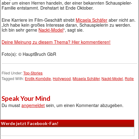
aber um einen Herren handeln, der einer bekannten Schauspieler-
Familie entstammt. Drehstart ist Ende Oktober.
Eine Karriere im Film-Geschäft strebt
Micaela Schäfer
aber nicht an.
„Ich habe kein großes Interesse daran, Schauspielerin zu werden.
Ich bin sehr gerne
Nackt-Model
“, sagt sie.
Deine Meinung zu diesem Thema? Hier kommentieren!
Foto(s): © HauptBruch GbR
Filed Under:
Top-Stories
Tagged With:
Erotik-Komödie
,
Hollywood
,
Micaela Schäfer
,
Nackt-Model
,
Rolle
Speak Your Mind
Du musst
angemeldet
sein, um einen Kommentar abzugeben.
Werde jetzt Facebook-Fan!