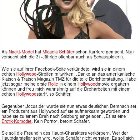
Als
Nackt-Model
hat
Micaela Schäfer
schon Karriere gemacht. Nun
versucht sich die 31-Jährige offenbar auch als Schauspielerin.
Wie sie auf ihrer Facebook-Seite verkündete, wird sie in einem
echten
Hollywood
-Streifen mitwirken. „Danke an das amerikanische
Klatsch & Tratsch Magazin TMZ für die tolle Berichterstattung. Habe
jetzt sogar meine erste
Rolle
in einem
Hollywood
movie ergattern
können und freu mich wahnsinnig auf die Dreharbeiten mit einem
echten
Hollywood
star!“, so Schäfer.
Gegenüber „focus.de“ wurde sie nun etwas deutlicher. Demnach sei
ein Produzent aus Hollywood auf sie aufmerksam geworden und
habe sie zu einem Dreh nach Salzburg eingeladen. „Es ist eine
Erotik-Komödie
. Kein Porno“, betont Schäfer.
Sie soll die Freundin des Haupt-Charakters verkörpern. Wer der
Hauptdarsteller sein wird, wollte Schäfer nicht verraten. Es soll sich