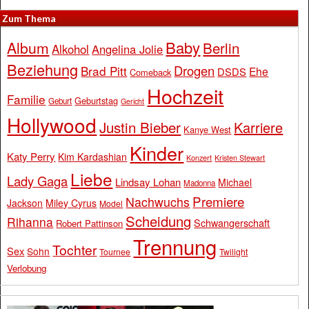
Zum Thema
Baby
Album
Berlin
Alkohol
Angelina Jolie
Beziehung
Drogen
Brad Pitt
Ehe
DSDS
Comeback
Hochzeit
Familie
Geburtstag
Geburt
Gericht
Hollywood
Justin Bieber
Karriere
Kanye West
Kinder
Katy Perry
Kim Kardashian
Konzert
Kristen Stewart
Liebe
Lady Gaga
Lindsay Lohan
Michael
Madonna
Premiere
Nachwuchs
Jackson
Miley Cyrus
Model
Scheidung
Rihanna
Schwangerschaft
Robert Pattinson
Trennung
Tochter
Sex
Sohn
Tournee
Twilight
Verlobung