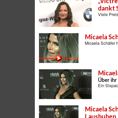
„Victr
dankt
Viele Prei
Micaela Sch
Micaela Schäfer 
Micael
Über ihr
Ein Sixpac
Micaela Sch
Lausbuben 