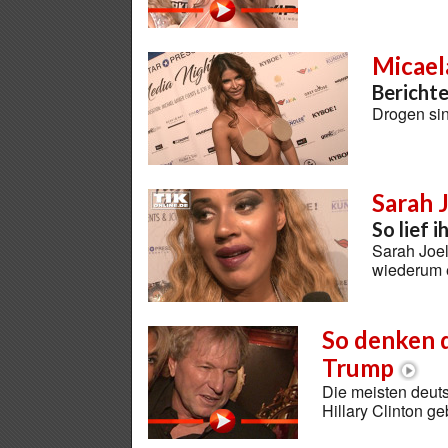
Micael
Bericht
Drogen sin
Sarah 
So lief 
Sarah Joel
wiederum e
So denken 
Trump
Die meisten deut
Hillary Clinton g