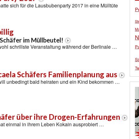
atte sich für die Lausbubenparty 2017 in eine Mülltüte
P
St
M
illig
N
Schäfer im Müllbeutel!
 wohl schrillste Veranstaltung während der Berlinale …
Pa
S
Tw
caela Schäfers Familienplanung aus
will unbedingt bald heiraten und ein Kind bekommen …
häfer über ihre Drogen-Erfahrungen
hat einmal in ihrem Leben Kokain ausprobiert …