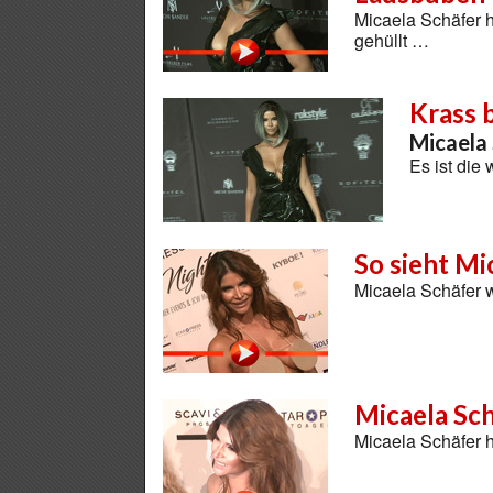
Micaela Schäfer h
gehüllt …
Krass b
Micaela 
Es ist die
So sieht Mi
Micaela Schäfer 
Micaela Sc
Micaela Schäfer 