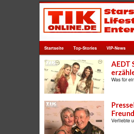
Startseite
Top-Stories
VIP-News
AEDT 
erzähle
Was für e
Presse
Freund
Verliebte 