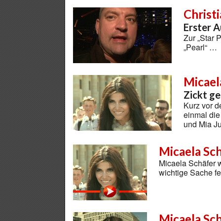
Christ
Erster A
Zur „Star 
„Pearl“ …
Micael
Zickt ge
Kurz vor d
einmal die
und Mia J
Micaela Sc
Micaela Schäfer w
wichtige Sache fe
Micaela Sc