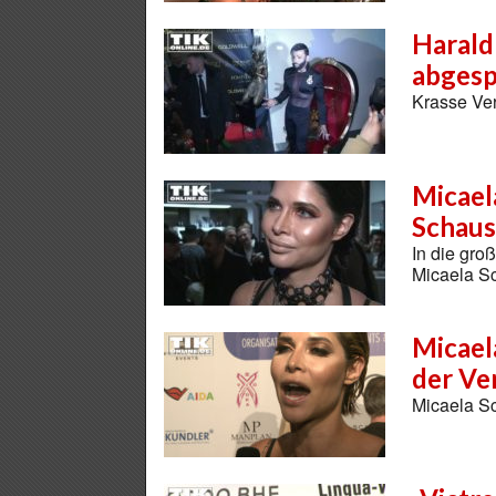
Harald 
abgesp
Krasse Ver
Micael
Schausp
In die gro
Micaela S
Micael
der Ve
Micaela Sch