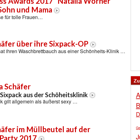
ess Awards 2017“ Natalia Wörner
 Sohn und Mama
se für tolle Frauen…
äfer über ihre Sixpack-OP
hat ihren Waschbrettbauch aus einer Schönheits-Klinik …
Zu
a Schäfer
A
 Sixpack aus der Schöheitsklinik
k gilt allgemein als äußerst sexy …
B
D
äfer im Müllbeutel auf der
Ge
J
Party 2017