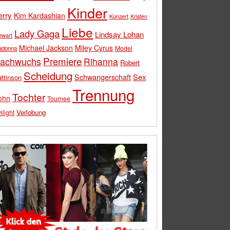
Kinder
erry
Kim Kardashian
Konzert
Kristen
Liebe
Lady Gaga
Lindsay Lohan
ewart
Michael Jackson
Miley Cyrus
Model
adonna
Premiere
achwuchs
Rihanna
Robert
Scheidung
Schwangerschaft
Sex
ttinson
Trennung
Tochter
ohn
Tournee
Verlobung
ilight