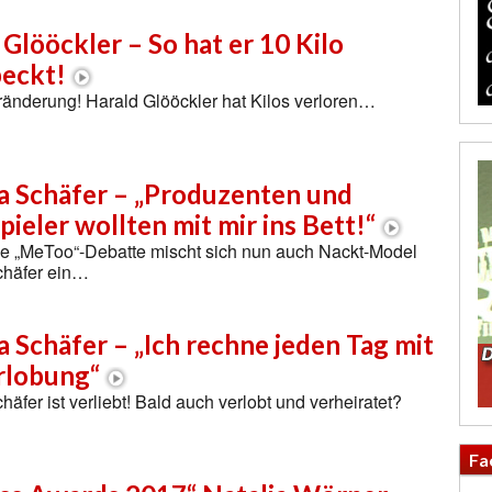
Glööckler – So hat er 10 Kilo
eckt!
änderung! Harald Glööckler hat Kilos verloren…
a Schäfer – „Produzenten und
ieler wollten mit mir ins Bett!“
ße „MeToo“-Debatte mischt sich nun auch Nackt-Model
chäfer ein…
a Schäfer – „Ich rechne jeden Tag mit
rlobung“
äfer ist verliebt! Bald auch verlobt und verheiratet?
Fa