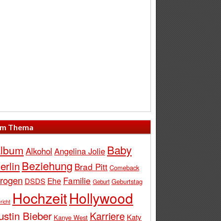
m Thema
Baby
lbum
Alkohol
Angelina Jolie
Beziehung
erlin
Brad Pitt
Comeback
rogen
Familie
Ehe
DSDS
Geburtstag
Geburt
Hochzeit
Hollywood
richt
ustin Bieber
Karriere
Katy
Kanye West