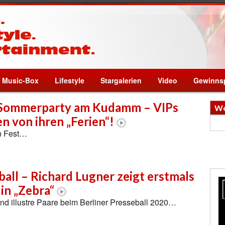
Music-Box
Lifestyle
Stargalerien
Video
Gewinnsp
Sommerparty am Kudamm – VIPs
We
n von ihren „Ferien“!
in Fest…
ball – Richard Lugner zeigt erstmals
in „Zebra“
und illustre Paare beim Berliner Presseball 2020…