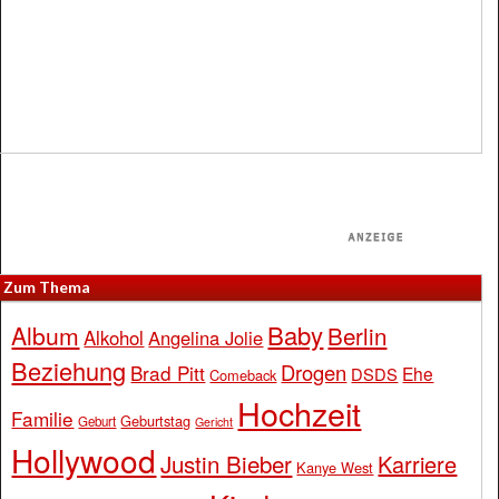
Zum Thema
Baby
Album
Berlin
Alkohol
Angelina Jolie
Beziehung
Drogen
Brad Pitt
Ehe
DSDS
Comeback
Hochzeit
Familie
Geburtstag
Geburt
Gericht
Hollywood
Justin Bieber
Karriere
Kanye West