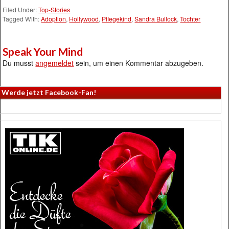
Filed Under:
Top-Stories
Tagged With:
Adoption
,
Hollywood
,
Pflegekind
,
Sandra Bullock
,
Tochter
Speak Your Mind
Du musst
angemeldet
sein, um einen Kommentar abzugeben.
Werde jetzt Facebook-Fan!