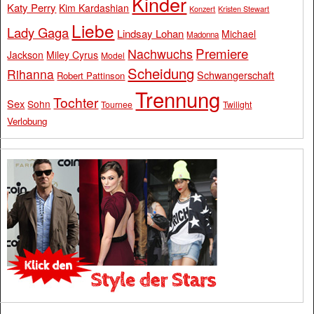
Kinder
Katy Perry
Kim Kardashian
Konzert
Kristen Stewart
Liebe
Lady Gaga
Lindsay Lohan
Michael
Madonna
Premiere
Nachwuchs
Jackson
Miley Cyrus
Model
Scheidung
Rihanna
Schwangerschaft
Robert Pattinson
Trennung
Tochter
Sex
Sohn
Tournee
Twilight
Verlobung