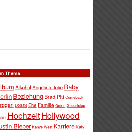
m Thema
Baby
lbum
Alkohol
Angelina Jolie
Beziehung
erlin
Brad Pitt
Comeback
rogen
Familie
Ehe
DSDS
Geburtstag
Geburt
Hochzeit
Hollywood
richt
ustin Bieber
Karriere
Katy
Kanye West