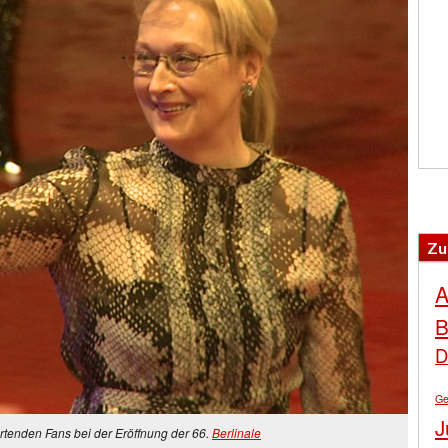
Zu
A
B
D
Ge
J
rtenden Fans bei der Eröffnung der 66.
Berlinale