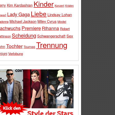
Kinder
erry
Kim Kardashian
Konzert
Kristen
Liebe
Lady Gaga
Lindsay Lohan
ewart
Michael Jackson
Miley Cyrus
Model
adonna
Premiere
achwuchs
Rihanna
Robert
Scheidung
Schwangerschaft
Sex
ttinson
Trennung
Tochter
ohn
Tournee
Verlobung
ilight