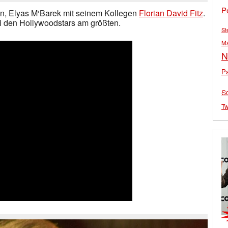
P
din, Elyas M‘Barek mit seinem Kollegen
Florian David Fitz
.
i den Hollywoodstars am größten.
St
M
N
Pa
S
Tw