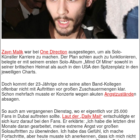
Zayn Malik
war bei
One Direction
ausgestiegen, um als Solo-
Künstler Karriere zu machen. Der Plan schien auch zu funktionieren,
belegte er mit seinem ersten Solo-Album „Mind Of Mine“ sowohl in
seiner britischen Heimat als auch in den USA den Spitzenplatz in den
jeweiligen Charts.
Doch kommt der 23-Jährige ohne seine alten Band-Kollegen
offenbar nicht mit Auftritten vor großen Zuschauermengen klar.
Schon mehrfach musste er Konzerte wegen akuten
Angstzustände
n
absagen.
So auch am vergangenen Dienstag, wo er eigentlich vor 25.000
Fans in Dubai auftreten sollte.
Laut der „Daily Mail“
entschuldigte er
sich kurz darauf bei den Fans. Er erklärte: „Ich habe die letzten drei
Monate daran gearbeitet, meine extreme Angst vor großen
Soloauftritten zu überwinden. Ich habe das Gefühl, ich mache
Fortschritte, aber heute musste ich anerkennen, dass ich mich nicht