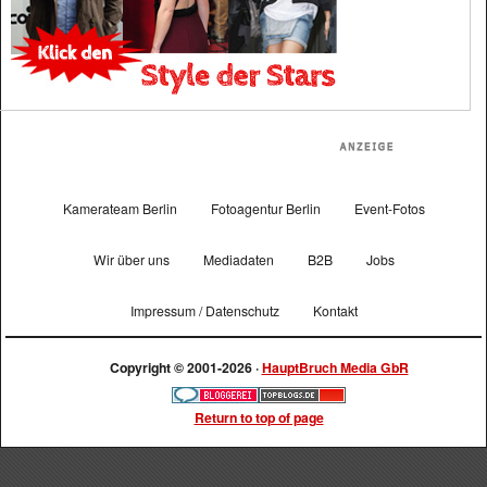
Kamerateam Berlin
Fotoagentur Berlin
Event-Fotos
Wir über uns
Mediadaten
B2B
Jobs
Impressum / Datenschutz
Kontakt
Copyright © 2001-2026 ·
HauptBruch Media GbR
Return to top of page