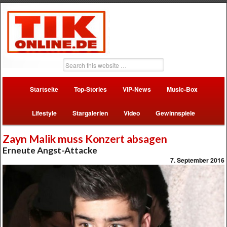
Startseite
Top-Stories
VIP-News
Music-Box
Lifestyle
Stargalerien
Video
Gewinnspiele
Zayn Malik muss Konzert absagen
Erneute Angst-Attacke
7. September 2016