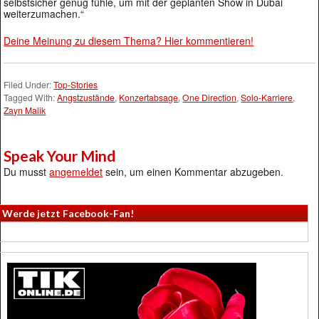
selbstsicher genug fühle, um mit der geplanten Show in Dubai
weiterzumachen.“
Deine Meinung zu diesem Thema? Hier kommentieren!
Filed Under:
Top-Stories
Tagged With:
Angstzustände
,
Konzertabsage
,
One Direction
,
Solo-Karriere
,
Zayn Malik
Speak Your Mind
Du musst
angemeldet
sein, um einen Kommentar abzugeben.
Werde jetzt Facebook-Fan!