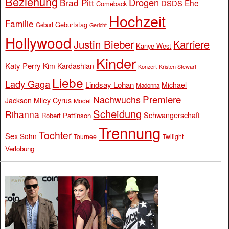
Beziehung
Drogen
Brad Pitt
Ehe
DSDS
Comeback
Hochzeit
Familie
Geburtstag
Geburt
Gericht
Hollywood
Justin Bieber
Karriere
Kanye West
Kinder
Katy Perry
Kim Kardashian
Konzert
Kristen Stewart
Liebe
Lady Gaga
Lindsay Lohan
Michael
Madonna
Premiere
Nachwuchs
Jackson
Miley Cyrus
Model
Scheidung
Rihanna
Schwangerschaft
Robert Pattinson
Trennung
Tochter
Sex
Sohn
Tournee
Twilight
Verlobung