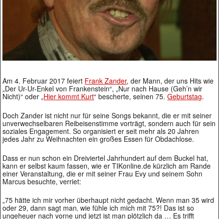
Am 4. Februar 2017 feiert
Frank Zander
, der Mann, der uns Hits wie
„Der Ur-Ur-Enkel von Frankenstein“, „Nur nach Hause (Geh’n wir
Nicht)“ oder „
Hier kommt Kurt
“ bescherte, seinen 75.
Geburtstag
.
Doch Zander ist nicht nur für seine Songs bekannt, die er mit seiner
unverwechselbaren Reibeisenstimme vorträgt, sondern auch für sein
soziales Engagement. So organisiert er seit mehr als 20 Jahren
jedes Jahr zu Weihnachten ein großes Essen für Obdachlose.
Dass er nun schon ein Dreiviertel Jahrhundert auf dem Buckel hat,
kann er selbst kaum fassen, wie er TIKonline.de kürzlich am Rande
einer Veranstaltung, die er mit seiner Frau Evy und seinem Sohn
Marcus besuchte, verriet:
„75 hätte ich mir vorher überhaupt nicht gedacht. Wenn man 35 wird
oder 29, dann sagt man‚ wie fühle ich mich mit 75?! Das ist so
ungeheuer nach vorne und jetzt ist man plötzlich da … Es trifft