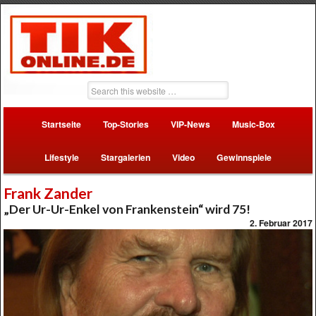
Startseite
Top-Stories
VIP-News
Music-Box
Lifestyle
Stargalerien
Video
Gewinnspiele
Frank Zander
„Der Ur-Ur-Enkel von Frankenstein“ wird 75!
2. Februar 2017