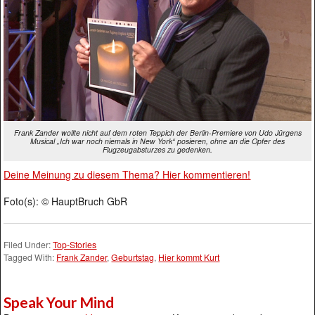
Frank Zander wollte nicht auf dem roten Teppich der Berlin-Premiere von Udo Jürgens
Musical „Ich war noch niemals in New York“ posieren, ohne an die Opfer des
Flugzeugabsturzes zu gedenken.
Deine Meinung zu diesem Thema? Hier kommentieren!
Foto(s): © HauptBruch GbR
Filed Under:
Top-Stories
Tagged With:
Frank Zander
,
Geburtstag
,
Hier kommt Kurt
Speak Your Mind