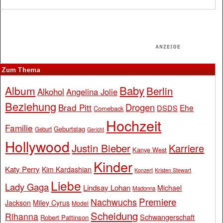
Zum Thema
Baby
Album
Berlin
Alkohol
Angelina Jolie
Beziehung
Drogen
Brad Pitt
Ehe
DSDS
Comeback
Hochzeit
Familie
Geburtstag
Geburt
Gericht
Hollywood
Justin Bieber
Karriere
Kanye West
Kinder
Katy Perry
Kim Kardashian
Konzert
Kristen Stewart
Liebe
Lady Gaga
Lindsay Lohan
Michael
Madonna
Premiere
Nachwuchs
Jackson
Miley Cyrus
Model
Scheidung
Rihanna
Schwangerschaft
Robert Pattinson