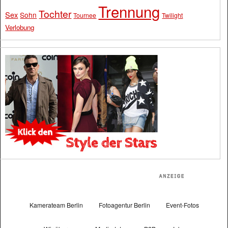
Trennung
Tochter
Sex
Sohn
Tournee
Twilight
Verlobung
Kamerateam Berlin
Fotoagentur Berlin
Event-Fotos