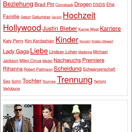
Beziehung
Drogen
Brad Pitt
Ehe
DSDS
Comeback
Hochzeit
Familie
Geburtstag
Geburt
Gericht
Hollywood
Justin Bieber
Karriere
Kanye West
Kinder
Katy Perry
Kim Kardashian
Konzert
Kristen Stewart
Liebe
Lady Gaga
Lindsay Lohan
Michael
Madonna
Premiere
Nachwuchs
Jackson
Miley Cyrus
Model
Scheidung
Rihanna
Schwangerschaft
Robert Pattinson
Trennung
Tochter
Sex
Sohn
Tournee
Twilight
Verlobung