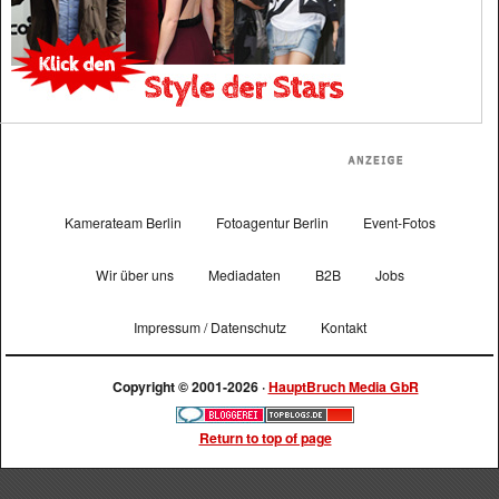
Kamerateam Berlin
Fotoagentur Berlin
Event-Fotos
Wir über uns
Mediadaten
B2B
Jobs
Impressum / Datenschutz
Kontakt
Copyright © 2001-2026 ·
HauptBruch Media GbR
Return to top of page