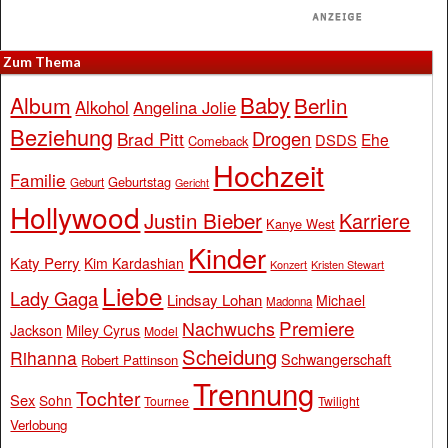
Zum Thema
Baby
Album
Berlin
Alkohol
Angelina Jolie
Beziehung
Drogen
Brad Pitt
Ehe
DSDS
Comeback
Hochzeit
Familie
Geburtstag
Geburt
Gericht
Hollywood
Justin Bieber
Karriere
Kanye West
Kinder
Katy Perry
Kim Kardashian
Konzert
Kristen Stewart
Liebe
Lady Gaga
Lindsay Lohan
Michael
Madonna
Premiere
Nachwuchs
Jackson
Miley Cyrus
Model
Scheidung
Rihanna
Schwangerschaft
Robert Pattinson
Trennung
Tochter
Sex
Sohn
Tournee
Twilight
Verlobung