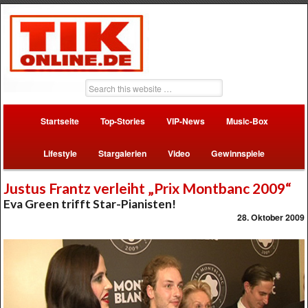
Startseite
Top-Stories
VIP-News
Music-Box
Lifestyle
Stargalerien
Video
Gewinnspiele
Justus Frantz verleiht „Prix Montbanc 2009“
Eva Green trifft Star-Pianisten!
28. Oktober 2009