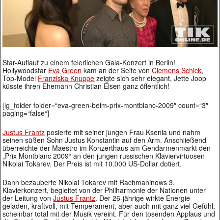
Star-Auflauf zu einem feierlichen Gala-Konzert in Berlin!
Hollywoodstar
Eva Green
kam an der Seite von
Clemens Schick
,
Top-Model
Franziska Knuppe
zeigte sich sehr elegant, Jette Joop
küsste ihren Ehemann Christian Elsen ganz öffentlich!
[lg_folder folder=“eva-green-beim-prix-montblanc-2009″ count=“3″
paging=“false“]
Justus Frantz
posierte mit seiner jungen Frau Ksenia und nahm
seinen süßen Sohn Justus Konstantin auf den Arm. Anschließend
überreichte der Maestro im Konzerthaus am Gendarmenmarkt den
„Prix Montblanc 2009“ an den jungen russischen Klaviervirtuosen
Nikolai Tokarev. Der Preis ist mit 10.000 US-Dollar dotiert.
Dann bezauberte Nikolai Tokarev mit Rachmaninows 3.
Klavierkonzert, begleitet von der Philharmonie der Nationen unter
der Leitung von
Justus Frantz
. Der 26-jährige wirkte Energie
geladen, kraftvoll, mit Temperament, aber auch mit ganz viel Gefühl,
scheinbar total mit der Musik vereint. Für den tosenden Applaus und