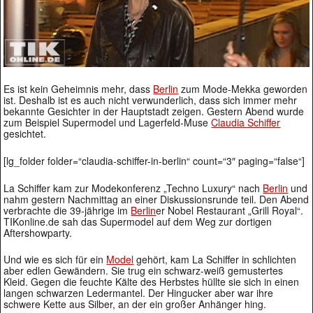
Es ist kein Geheimnis mehr, dass
Berlin
zum Mode-Mekka geworden
ist. Deshalb ist es auch nicht verwunderlich, dass sich immer mehr
bekannte Gesichter in der Hauptstadt zeigen. Gestern Abend wurde
zum Beispiel Supermodel und Lagerfeld-Muse
Claudia Schiffer
gesichtet.
[lg_folder folder=“claudia-schiffer-in-berlin“ count=“3″ paging=“false“]
La Schiffer kam zur Modekonferenz „Techno Luxury“ nach
Berlin
und
nahm gestern Nachmittag an einer Diskussionsrunde teil. Den Abend
verbrachte die 39-jährige im
Berlin
er Nobel Restaurant „Grill Royal“.
TIKonline.de sah das Supermodel auf dem Weg zur dortigen
Aftershowparty.
Und wie es sich für ein
Model
gehört, kam La Schiffer in schlichten
aber edlen Gewändern. Sie trug ein schwarz-weiß gemustertes
Kleid. Gegen die feuchte Kälte des Herbstes hüllte sie sich in einen
langen schwarzen Ledermantel. Der Hingucker aber war ihre
schwere Kette aus Silber, an der ein großer Anhänger hing.