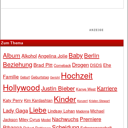
Zum Thema
Baby
Album
Berlin
Alkohol
Angelina Jolie
Beziehung
Drogen
Brad Pitt
Ehe
DSDS
Comeback
Hochzeit
Familie
Geburtstag
Geburt
Gericht
Hollywood
Justin Bieber
Karriere
Kanye West
Kinder
Katy Perry
Kim Kardashian
Konzert
Kristen Stewart
Liebe
Lady Gaga
Lindsay Lohan
Michael
Madonna
Premiere
Nachwuchs
Jackson
Miley Cyrus
Model
Scheidung
Rihanna
Schwangerschaft
Robert Pattinson