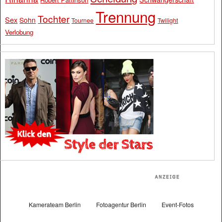
Trennung
Tochter
Sex
Sohn
Tournee
Twilight
Verlobung
Kamerateam Berlin
Fotoagentur Berlin
Event-Fotos