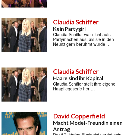
Claudia Schiffer
Kein Partygirl
Claudia Schiffer war nicht aufs
Partymachen aus, als sie in den
Neunzigern berühmt wurde …
Claudia Schiffer
Haare sind ihr Kapital
Claudia Schiffer stellt ihre eigene
Haapflegeserie her …
David Copperfield
Macht Model-Freundin einen
Antrag
Der 57-jährige Illusionist verriet sein