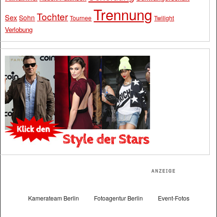
Trennung
Tochter
Sex
Sohn
Tournee
Twilight
Verlobung
Kamerateam Berlin
Fotoagentur Berlin
Event-Fotos