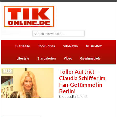
Startseite
Top-Stories
VIP-News
Music-Box
Lifestyle
Stargalerien
Video
Gewinnspiele
Toller Auftritt –
Claudia Schiffer im
Fan-Getümmel in
Berlin!
Cloooodia ist da!