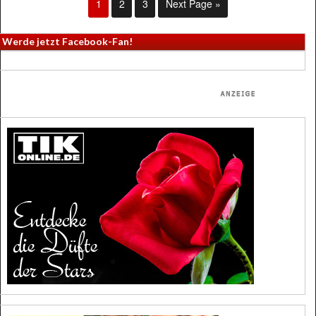
1
2
3
Next Page »
Werde jetzt Facebook-Fan!