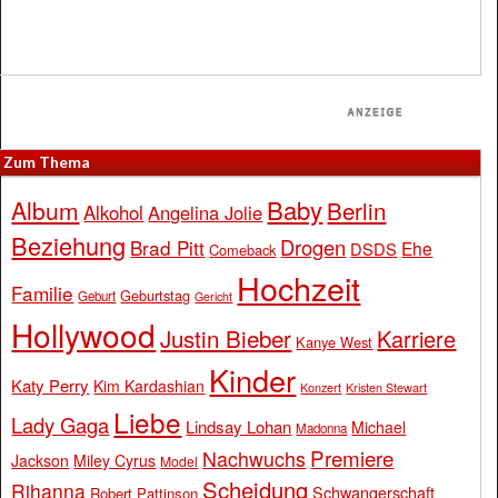
Zum Thema
Baby
Album
Berlin
Alkohol
Angelina Jolie
Beziehung
Drogen
Brad Pitt
Ehe
DSDS
Comeback
Hochzeit
Familie
Geburtstag
Geburt
Gericht
Hollywood
Justin Bieber
Karriere
Kanye West
Kinder
Katy Perry
Kim Kardashian
Konzert
Kristen Stewart
Liebe
Lady Gaga
Lindsay Lohan
Michael
Madonna
Premiere
Nachwuchs
Jackson
Miley Cyrus
Model
Scheidung
Rihanna
Schwangerschaft
Robert Pattinson