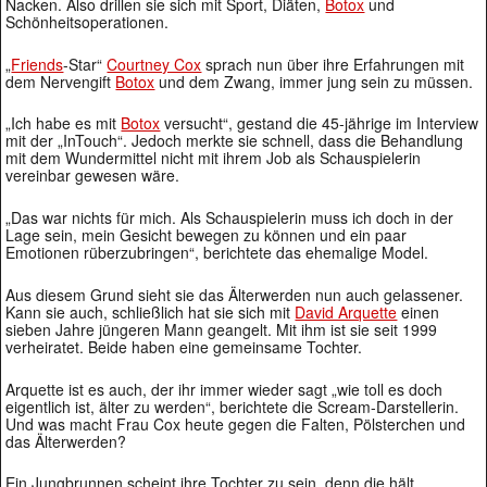
Nacken. Also drillen sie sich mit Sport, Diäten,
Botox
und
Schönheitsoperationen.
„
Friends
-Star“
Courtney Cox
sprach nun über ihre Erfahrungen mit
dem Nervengift
Botox
und dem Zwang, immer jung sein zu müssen.
„Ich habe es mit
Botox
versucht“, gestand die 45-jährige im Interview
mit der „InTouch“. Jedoch merkte sie schnell, dass die Behandlung
mit dem Wundermittel nicht mit ihrem Job als Schauspielerin
vereinbar gewesen wäre.
„Das war nichts für mich. Als Schauspielerin muss ich doch in der
Lage sein, mein Gesicht bewegen zu können und ein paar
Emotionen rüberzubringen“, berichtete das ehemalige Model.
Aus diesem Grund sieht sie das Älterwerden nun auch gelassener.
Kann sie auch, schließlich hat sie sich mit
David Arquette
einen
sieben Jahre jüngeren Mann geangelt. Mit ihm ist sie seit 1999
verheiratet. Beide haben eine gemeinsame Tochter.
Arquette ist es auch, der ihr immer wieder sagt „wie toll es doch
eigentlich ist, älter zu werden“, berichtete die Scream-Darstellerin.
Und was macht Frau Cox heute gegen die Falten, Pölsterchen und
das Älterwerden?
Ein Jungbrunnen scheint ihre Tochter zu sein, denn die hält