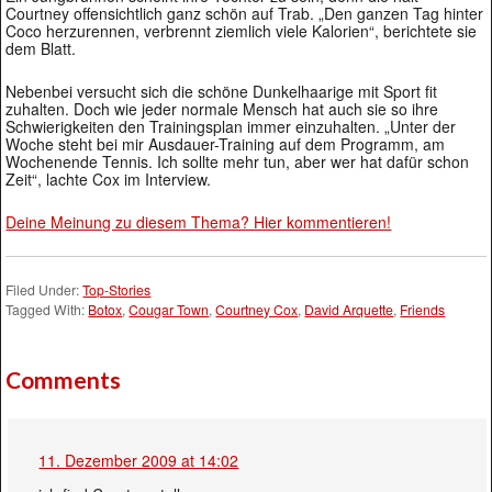
Courtney offensichtlich ganz schön auf Trab. „Den ganzen Tag hinter
Coco herzurennen, verbrennt ziemlich viele Kalorien“, berichtete sie
dem Blatt.
Nebenbei versucht sich die schöne Dunkelhaarige mit Sport fit
zuhalten. Doch wie jeder normale Mensch hat auch sie so ihre
Schwierigkeiten den Trainingsplan immer einzuhalten. „Unter der
Woche steht bei mir Ausdauer-Training auf dem Programm, am
Wochenende Tennis. Ich sollte mehr tun, aber wer hat dafür schon
Zeit“, lachte Cox im Interview.
Deine Meinung zu diesem Thema? Hier kommentieren!
Filed Under:
Top-Stories
Tagged With:
Botox
,
Cougar Town
,
Courtney Cox
,
David Arquette
,
Friends
Comments
11. Dezember 2009 at 14:02