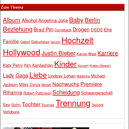
Zum Thema
Baby
Album
Berlin
Alkohol
Angelina Jolie
Beziehung
Drogen
Brad Pitt
Ehe
DSDS
Comeback
Hochzeit
Familie
Geburtstag
Geburt
Gericht
Hollywood
Justin Bieber
Karriere
Kanye West
Kinder
Katy Perry
Kim Kardashian
Konzert
Kristen Stewart
Liebe
Lady Gaga
Lindsay Lohan
Michael
Madonna
Premiere
Nachwuchs
Jackson
Miley Cyrus
Model
Scheidung
Rihanna
Schwangerschaft
Robert Pattinson
Trennung
Tochter
Sex
Sohn
Tournee
Twilight
Verlobung