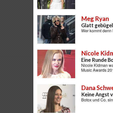
Meg Ryan
Glatt gebügelt
Wer kommt denn h
Nicole Kid
Eine Runde 
Nicole Kidman w
Music Awards 2
Dana Schwe
Keine Angst v
Botox und Co. si