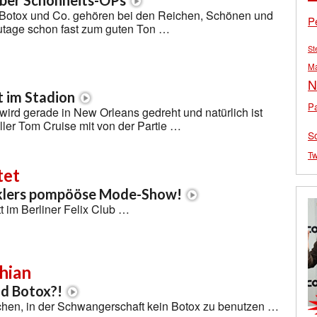
über Schönheits-OPs
Botox und Co. gehören bei den Reichen, Schönen und
P
tage schon fast zum guten Ton …
St
M
N
 im Stadion
Pa
wird gerade in New Orleans gedreht und natürlich ist
ler Tom Cruise mit von der Partie …
S
Tw
tet
klers pompööse Mode-Show!
t im Berliner Felix Club …
hian
d Botox?!
ochen, in der Schwangerschaft kein Botox zu benutzen …