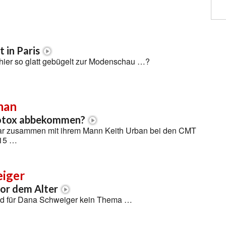
 in Paris
ier so glatt gebügelt zur Modenschau …?
man
Botox abbekommen?
ar zusammen mit ihrem Mann Keith Urban bei den CMT
015 …
iger
or dem Alter
nd für Dana Schweiger kein Thema …