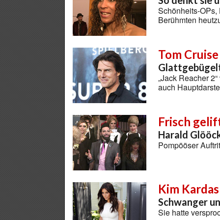
So denkt sie 
Schönheits-OPs, 
Berühmten heutzu
Tom Cruise
Glattgebügelt
„Jack Reacher 2“ 
auch Hauptdarstel
Frisch gelif
Harald Glööc
Pompööser Auftrit
Kim Kardas
Schwanger un
Sie hatte verspr