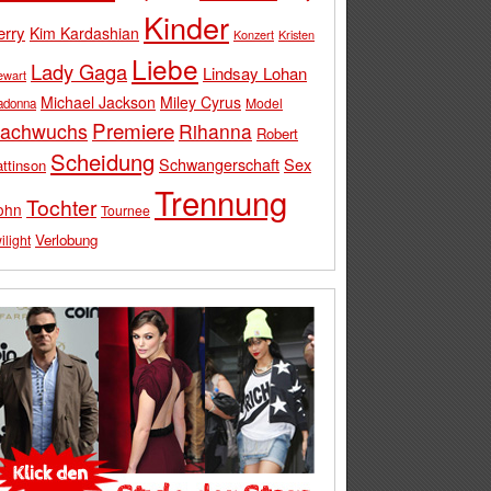
Kinder
erry
Kim Kardashian
Konzert
Kristen
Liebe
Lady Gaga
Lindsay Lohan
ewart
Michael Jackson
Miley Cyrus
Model
adonna
Premiere
achwuchs
Rihanna
Robert
Scheidung
Schwangerschaft
Sex
ttinson
Trennung
Tochter
ohn
Tournee
Verlobung
ilight