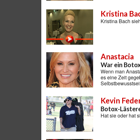
Kristina Ba
Kristina Bach sie
Anastacia
War ein Boto
Wenn man Anastaci
es eine Zeit geg
Selbstbewusstsein
Kevin Feder
Botox-Läster
Hat sie oder hat s