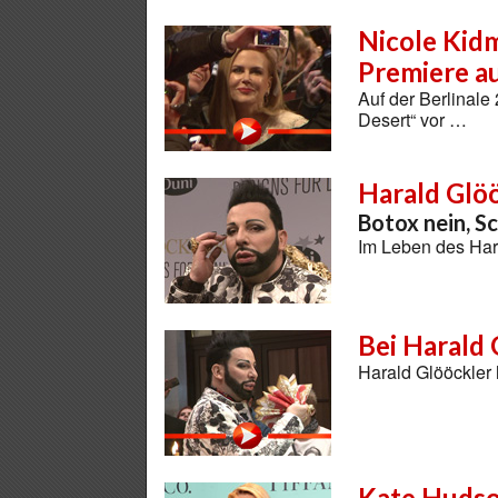
Nicole Kidm
Premiere au
Auf der Berlinale
Desert“ vor …
Harald Glö
Botox nein, S
Im Leben des Har
Bei Harald
Harald Glööckler
Kate Huds