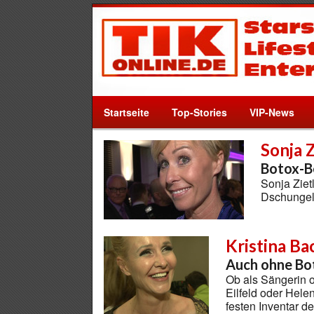
Startseite
Top-Stories
VIP-News
Sonja 
Botox-B
Sonja Ziet
Dschungel
Kristina Ba
Auch ohne Bot
Ob als Sängerin o
Eilfeld oder Hele
festen Inventar 