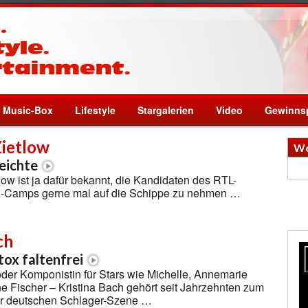
Music-Box
Lifestyle
Stargalerien
Video
Gewinnsp
Zietlow
We
eichte
low ist ja dafür bekannt, die Kandidaten des RTL-
-Camps gerne mal auf die Schippe zu nehmen …
ch
ox faltenfrei
der Komponistin für Stars wie Michelle, Annemarie
ne Fischer – Kristina Bach gehört seit Jahrzehnten zum
der deutschen Schlager-Szene …