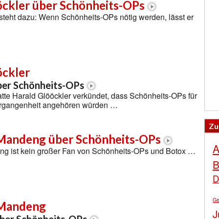
öckler über Schönheits-OPs
steht dazu: Wenn Schönheits-OPs nötig werden, lässt er
öckler
ber Schönheits-OPs
atte Harald Glööckler verkündet, dass Schönheits-OPs für
Vergangenheit angehören würden …
Zu
Mandeng über Schönheits-OPs
A
g ist kein großer Fan von Schönheits-OPs und Botox …
B
D
Ge
 Mandeng
J