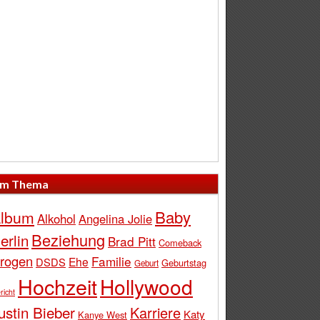
m Thema
Baby
lbum
Alkohol
Angelina Jolie
Beziehung
erlin
Brad Pitt
Comeback
rogen
Familie
Ehe
DSDS
Geburtstag
Geburt
Hochzeit
Hollywood
richt
ustin Bieber
Karriere
Katy
Kanye West