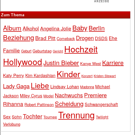
Zum Thema
Baby
Album
Berlin
Alkohol
Angelina Jolie
Beziehung
Drogen
Brad Pitt
Ehe
DSDS
Comeback
Hochzeit
Familie
Geburtstag
Geburt
Gericht
Hollywood
Justin Bieber
Karriere
Kanye West
Kinder
Katy Perry
Kim Kardashian
Konzert
Kristen Stewart
Liebe
Lady Gaga
Lindsay Lohan
Michael
Madonna
Premiere
Nachwuchs
Jackson
Miley Cyrus
Model
Scheidung
Rihanna
Schwangerschaft
Robert Pattinson
Trennung
Tochter
Sex
Sohn
Tournee
Twilight
Verlobung