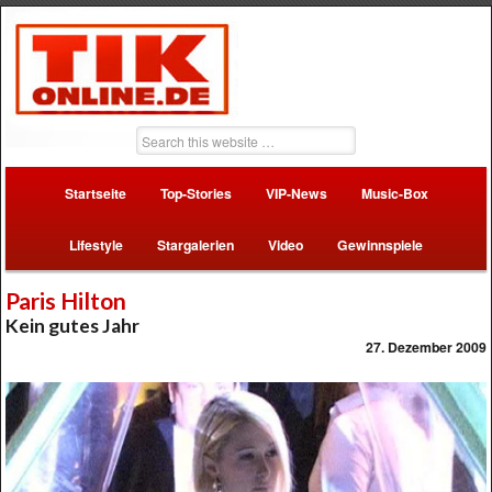
Startseite
Top-Stories
VIP-News
Music-Box
Lifestyle
Stargalerien
Video
Gewinnspiele
Paris Hilton
Kein gutes Jahr
27. Dezember 2009