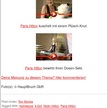
Paris Hilton
kuschelt mit einem Plüsch-Knut.
Paris Hilton
bewirbt ihren Dosen-Sekt.
Deine Meinung zu diesem Thema? Hier kommentieren!
Foto(s): © HauptBruch GbR
Filed Under:
Top-Stories
Tagged With:
Hollywood
,
It-Girl
,
Nicky Hilton
,
Paris Hilton