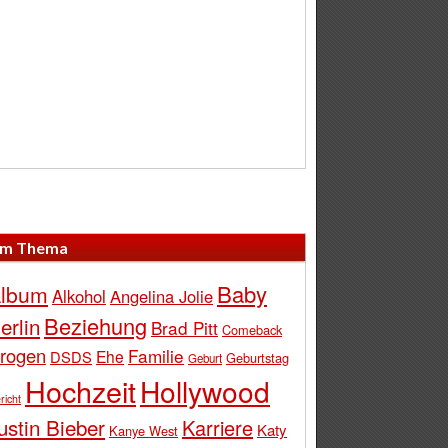
m Thema
Baby
lbum
Alkohol
Angelina Jolie
Beziehung
erlin
Brad Pitt
Comeback
rogen
Familie
Ehe
DSDS
Geburtstag
Geburt
Hochzeit
Hollywood
richt
ustin Bieber
Karriere
Katy
Kanye West