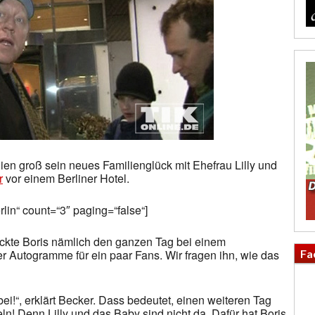
ien groß sein neues Familienglück mit Ehefrau Lilly und
r
vor einem Berliner Hotel.
rlin“ count=“3″ paging=“false“]
ckte Boris nämlich den ganzen Tag bei einem
Fa
er Autogramme für ein paar Fans. Wir fragen ihn, wie das
ei!“, erklärt Becker. Dass bedeutet, einen weiteren Tag
ln! Denn Lilly und das Baby sind nicht da. Dafür hat Boris