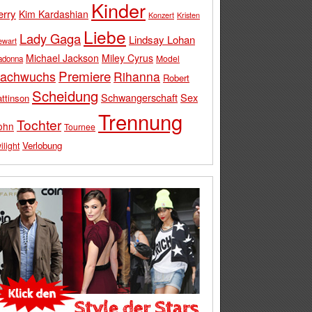
Kinder
erry
Kim Kardashian
Konzert
Kristen
Liebe
Lady Gaga
Lindsay Lohan
ewart
Michael Jackson
Miley Cyrus
Model
adonna
Premiere
achwuchs
Rihanna
Robert
Scheidung
Schwangerschaft
Sex
ttinson
Trennung
Tochter
ohn
Tournee
Verlobung
ilight