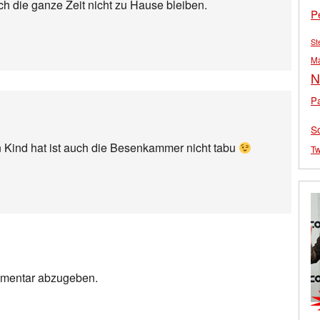
ch die ganze Zeit nicht zu Hause bleiben.
P
St
M
N
Pa
S
n Kind hat ist auch die Besenkammer nicht tabu
Tw
mmentar abzugeben.