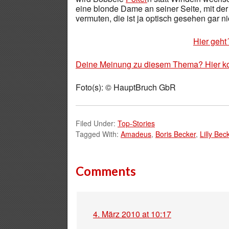
eine blonde Dame an seiner Seite, mit der 
vermuten, die ist ja optisch gesehen gar 
Hier geht
Deine Meinung zu diesem Thema? Hier k
Foto(s): © HauptBruch GbR
Filed Under:
Top-Stories
Tagged With:
Amadeus
,
Boris Becker
,
Lilly Bec
Comments
4. März 2010 at 10:17