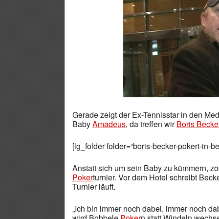
Gerade zeigt der Ex-Tennisstar in den Med
Baby
Amadeus
, da treffen wir
Boris Becke
[lg_folder folder=“boris-becker-pokert-in-be
Anstatt sich um sein Baby zu kümmern, zo
Poker
turnier. Vor dem Hotel schreibt Beck
Turnier läuft.
„Ich bin immer noch dabei, immer noch dab
wird Bobbele
Poker
n statt Windeln wechse