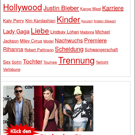
Hollywood
Justin Bieber
Karriere
Kanye West
Kinder
Katy Perry
Kim Kardashian
Konzert
Kristen Stewart
Liebe
Lady Gaga
Lindsay Lohan
Michael
Madonna
Premiere
Nachwuchs
Jackson
Miley Cyrus
Model
Scheidung
Rihanna
Schwangerschaft
Robert Pattinson
Trennung
Tochter
Sex
Sohn
Tournee
Twilight
Verlobung