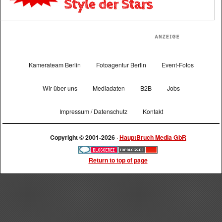
Kamerateam Berlin
Fotoagentur Berlin
Event-Fotos
Wir über uns
Mediadaten
B2B
Jobs
Impressum / Datenschutz
Kontakt
Copyright © 2001-2026 ·
HauptBruch Media GbR
Return to top of page