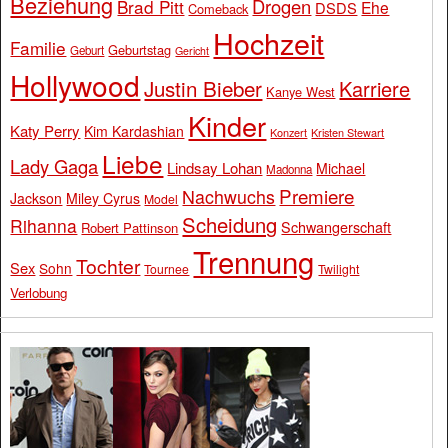
Beziehung
Drogen
Brad Pitt
Ehe
DSDS
Comeback
Hochzeit
Familie
Geburtstag
Geburt
Gericht
Hollywood
Justin Bieber
Karriere
Kanye West
Kinder
Katy Perry
Kim Kardashian
Konzert
Kristen Stewart
Liebe
Lady Gaga
Lindsay Lohan
Michael
Madonna
Premiere
Nachwuchs
Jackson
Miley Cyrus
Model
Scheidung
Rihanna
Schwangerschaft
Robert Pattinson
Trennung
Tochter
Sex
Sohn
Tournee
Twilight
Verlobung