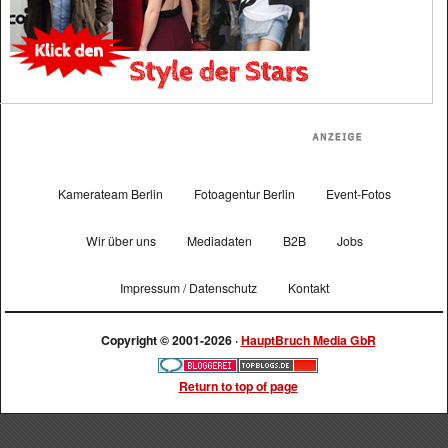
Kamerateam Berlin
Fotoagentur Berlin
Event-Fotos
Wir über uns
Mediadaten
B2B
Jobs
Impressum / Datenschutz
Kontakt
Copyright © 2001-2026 ·
HauptBruch Media GbR
Return to top of page