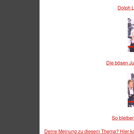
Dolph L
Die bösen Ju
So bleiben
Deine Meinung zu diesem Thema? Hier k