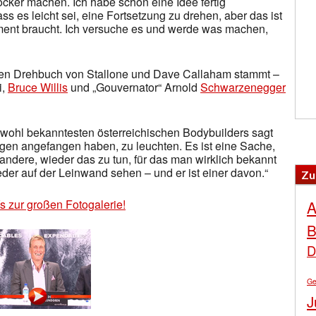
ocker machen. Ich habe schon eine Idee fertig
s es leicht sei, eine Fortsetzung zu drehen, aber das ist
ment braucht. Ich versuche es und werde was machen,
sen Drehbuch von Stallone und Dave Callaham stammt –
i,
Bruce Willis
und „Gouvernator“ Arnold
Schwarzenegger
 wohl bekanntesten österreichischen Bodybuilders sagt
ugen angefangen haben, zu leuchten. Es ist eine Sache,
andere, wieder das zu tun, für das man wirklich bekannt
der auf der Leinwand sehen – und er ist einer davon.“
Zu
´s zur großen Fotogalerie!
A
B
D
Ge
J