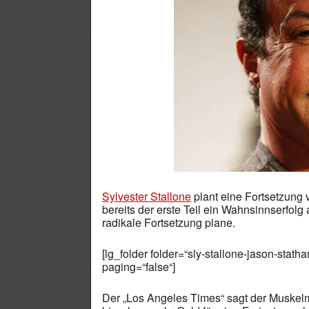
Sylvester Stallone
plant eine Fortsetzung
bereits der erste Teil ein Wahnsinnserfolg
radikale Fortsetzung plane.
[lg_folder folder=“sly-stallone-jason-stat
paging=“false“]
Der „Los Angeles Times“ sagt der Muskelm