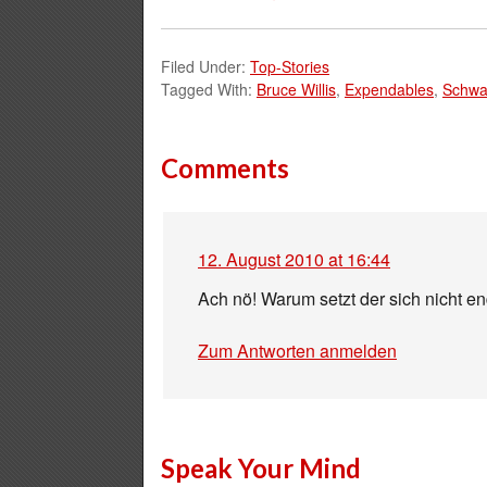
Filed Under:
Top-Stories
Tagged With:
Bruce Willis
,
Expendables
,
Schwa
Comments
12. August 2010 at 16:44
Ach nö! Warum setzt der sich nicht e
Zum Antworten anmelden
Speak Your Mind