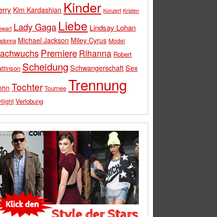
Kinder
erry
Kim Kardashian
Konzert
Kristen
Liebe
Lady Gaga
Lindsay Lohan
ewart
Michael Jackson
Miley Cyrus
Model
adonna
Premiere
achwuchs
Rihanna
Robert
Scheidung
Schwangerschaft
Sex
ttinson
Trennung
Tochter
ohn
Tournee
Verlobung
ilight