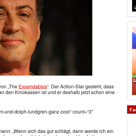
 von „The
Expendables
“. Der Action-Star gesteht, dass
 an den Kinokassen ist und er deshalb jetzt schon eine
Fa
ham-und-dolph-lundgren-ganz-cool“ count=“3″
ann: „Wenn sich das gut schlägt, dann werde ich ein