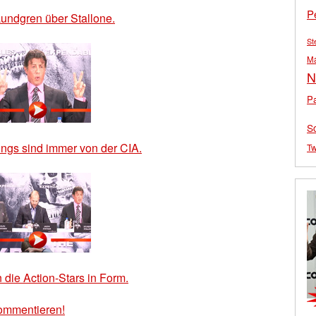
P
undgren über Stallone.
St
M
N
Pa
S
ngs sind immer von der CIA.
Tw
 die Action-Stars in Form.
ommentieren!