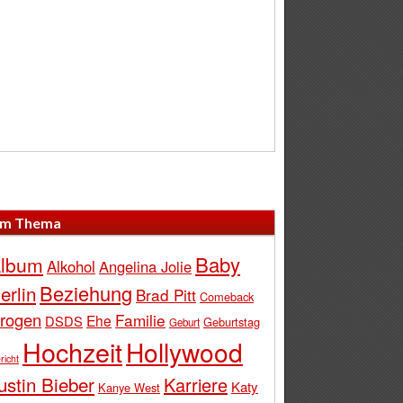
m Thema
Baby
lbum
Alkohol
Angelina Jolie
Beziehung
erlin
Brad Pitt
Comeback
rogen
Familie
Ehe
DSDS
Geburtstag
Geburt
Hochzeit
Hollywood
richt
ustin Bieber
Karriere
Katy
Kanye West