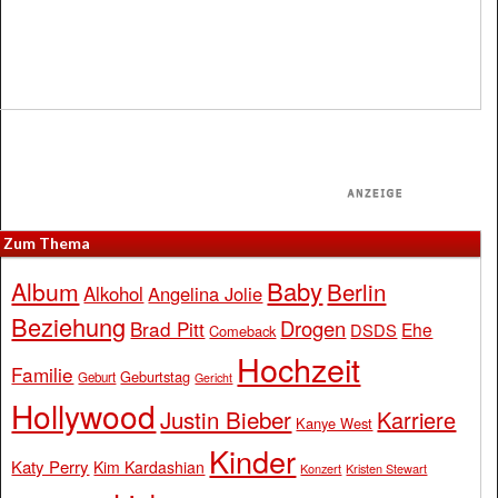
Zum Thema
Baby
Album
Berlin
Alkohol
Angelina Jolie
Beziehung
Drogen
Brad Pitt
Ehe
DSDS
Comeback
Hochzeit
Familie
Geburtstag
Geburt
Gericht
Hollywood
Justin Bieber
Karriere
Kanye West
Kinder
Katy Perry
Kim Kardashian
Konzert
Kristen Stewart