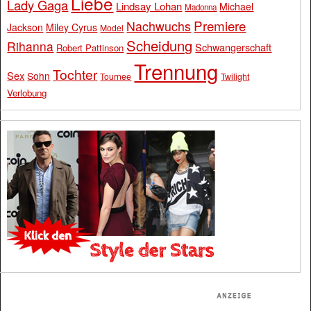
Liebe
Lady Gaga
Lindsay Lohan
Michael
Madonna
Premiere
Nachwuchs
Jackson
Miley Cyrus
Model
Scheidung
Rihanna
Schwangerschaft
Robert Pattinson
Trennung
Tochter
Sex
Sohn
Tournee
Twilight
Verlobung