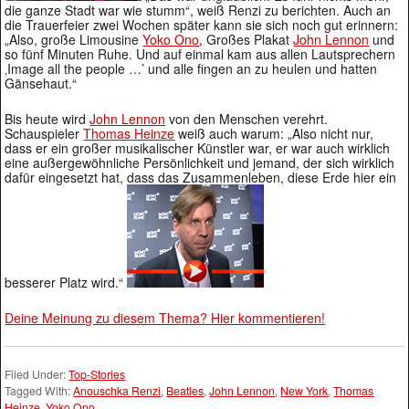
die ganze Stadt war wie stumm“, weiß Renzi zu berichten. Auch an
die Trauerfeier zwei Wochen später kann sie sich noch gut erinnern:
„Also, große Limousine
Yoko Ono
, Großes Plakat
John Lennon
und
so fünf Minuten Ruhe. Und auf einmal kam aus allen Lautsprechern
‚Image all the people …’ und alle fingen an zu heulen und hatten
Gänsehaut.“
Bis heute wird
John Lennon
von den Menschen verehrt.
Schauspieler
Thomas Heinze
weiß auch warum: „Also nicht nur,
dass er ein großer musikalischer Künstler war, er war auch wirklich
eine außergewöhnliche Persönlichkeit und jemand, der sich wirklich
dafür eingesetzt hat, dass das Zusammenleben, diese Erde hier ein
besserer Platz wird.“
Deine Meinung zu diesem Thema? Hier kommentieren!
Filed Under:
Top-Stories
Tagged With:
Anouschka Renzi
,
Beatles
,
John Lennon
,
New York
,
Thomas
Heinze
,
Yoko Ono