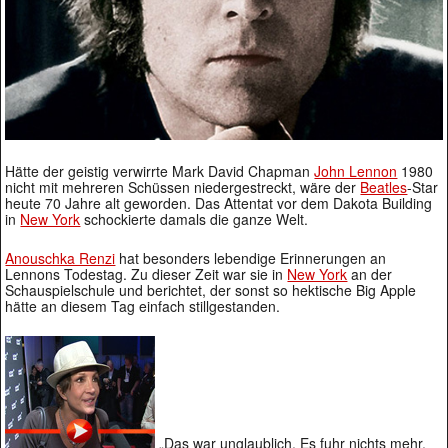
Hätte der geistig verwirrte Mark David Chapman
John Lennon
1980
nicht mit mehreren Schüssen niedergestreckt, wäre der
Beatles
-Star
heute 70 Jahre alt geworden. Das Attentat vor dem Dakota Building
in
New York
schockierte damals die ganze Welt.
Anouschka Renzi
hat besonders lebendige Erinnerungen an
Lennons Todestag. Zu dieser Zeit war sie in
New York
an der
Schauspielschule und berichtet, der sonst so hektische Big Apple
hätte an diesem Tag einfach stillgestanden.
„Das war unglaublich. Es fuhr nichts mehr,