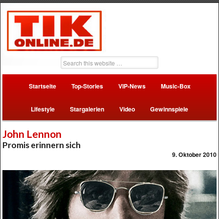
Startseite
Top-Stories
VIP-News
Music-Box
Lifestyle
Stargalerien
Video
Gewinnspiele
John Lennon
Promis erinnern sich
9. Oktober 2010