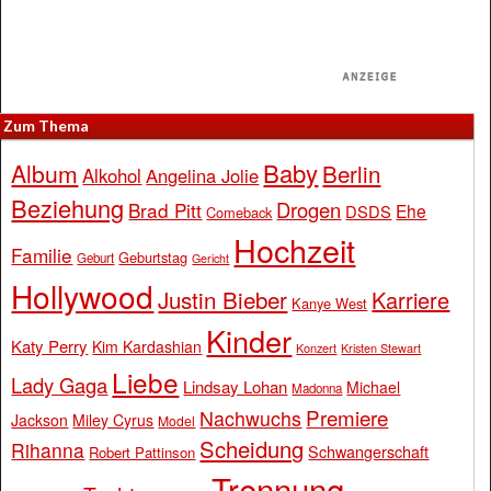
Zum Thema
Baby
Album
Berlin
Alkohol
Angelina Jolie
Beziehung
Drogen
Brad Pitt
Ehe
DSDS
Comeback
Hochzeit
Familie
Geburtstag
Geburt
Gericht
Hollywood
Justin Bieber
Karriere
Kanye West
Kinder
Katy Perry
Kim Kardashian
Konzert
Kristen Stewart
Liebe
Lady Gaga
Lindsay Lohan
Michael
Madonna
Premiere
Nachwuchs
Jackson
Miley Cyrus
Model
Scheidung
Rihanna
Schwangerschaft
Robert Pattinson
Trennung