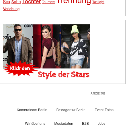
Tochter
Sex
Sohn
Tournee
Twilight
Verlobung
Kamerateam Berlin
Fotoagentur Berlin
Event-Fotos
Wir über uns
Mediadaten
B2B
Jobs