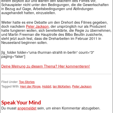
einem Boykott auf und warfen den Machern des Filmes vor,
Schauspieler nicht unter den Bedingungen, die die Gewerkschaften
in Bezug auf Gage, Arbeitsbedingungen und Abfindungen
ausgehandelt hatten, einzustellen.
Weiter hatte es eine Debatte um den Drehort des Filmes gegeben,
doch nachdem
Peter Jackson
, der ursprünglich nur als Produzent
hatte fungieren wollen, sich bereiterklärte, die Regie zu übernehmen,
und Martin Freeman die Hauptrolle des Bilbo Beutlin zusicherte,
steht jetzt auch fest, dass die Dreharbeiten im Februar 2011 in
Neuseeland beginnen sollen.
[lg_folder folder=“uma-thurman-strahlt-in-berlin“ count=“3″
paging=“false“]
Deine Meinung zu diesem Thema? Hier kommentieren!
Filed Under:
Top-Stories
Tagged With:
Herr der Ringe
,
Hobbit
,
Ian McKellen
,
Peter Jackson
Speak Your Mind
Du musst
angemeldet
sein, um einen Kommentar abzugeben.