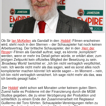
Ob Sir
Ian McKellen
als Gandalf in den ‚
Hobbit
‘-Filmen erscheinen
wird, steht noch in den Sternen – der Schauspieler hat noch keinen
Arbeitsvertrag. Der britische Schauspieler, der in den ‚
Herr der
Ringe
n‘-Filmen als Gandalf auftrat, sagt, es könnte „kompliziert“
werden, wenn er mehr ins Detail gehen würde, er erklärt aber, zum
jetzigen Zeitpunkt kein offizielles Mitglied der Besetzung zu sein.
‚Broadway World‘ berichtet er: „Ich bin nicht vertraglich verpflichtet,
nein. Ich werde nicht mehr als das sagen, weil es sonst alles noch
komplizierter machen könnte! Ich würde sagen – im Moment – nein,
ich bin nicht vertraglich versichert. Ich sage nicht mehr als das, was
ich bereits gesagt habe.“
‚Der
Hobbit
‘ steht schon seit Monaten unter keinem guten Stern.
Zuerst hatte es Probleme mit der Finanzierung durch die MGM
Studios gegeben, die zu einer Verzögerung der Produktion und
schließlich zu einem Ende der Zusammenarbeit mit Regisseur
Guillermo del Toro führten. Schauspieler-Vereinigungen riefen zu