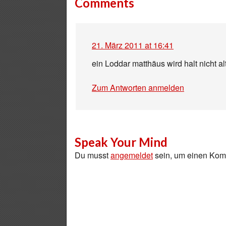
Comments
21. März 2011 at 16:41
ein Loddar matthäus wird halt nicht al
Zum Antworten anmelden
Speak Your Mind
Du musst
angemeldet
sein, um einen Ko