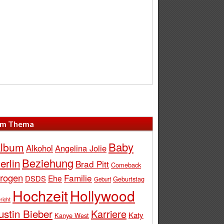
m Thema
Baby
lbum
Alkohol
Angelina Jolie
Beziehung
erlin
Brad Pitt
Comeback
rogen
Familie
Ehe
DSDS
Geburtstag
Geburt
Hochzeit
Hollywood
richt
ustin Bieber
Karriere
Katy
Kanye West