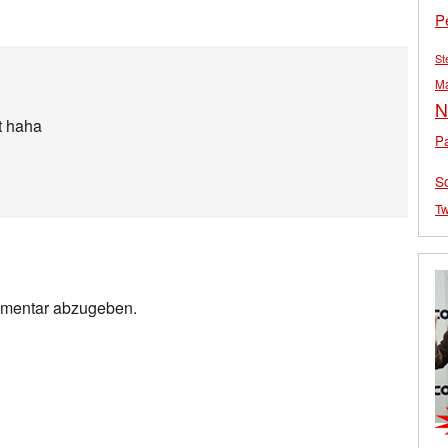
P
St
M
N
t haha
Pa
S
Tw
mmentar abzugeben.