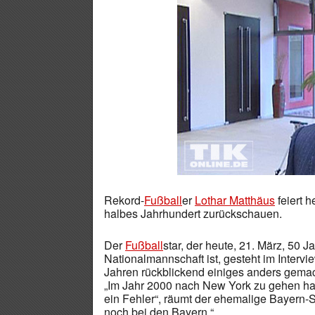
Rekord-
Fußball
er
Lothar Matthäus
feiert 
halbes Jahrhundert zurückschauen.
Der
Fußball
star, der heute, 21. März, 50 J
Nationalmannschaft ist, gesteht im Intervie
Jahren rückblickend einiges anders gemac
„Im Jahr 2000 nach New York zu gehen hat
ein Fehler“, räumt der ehemalige Bayern-Sp
noch bei den Bayern.“