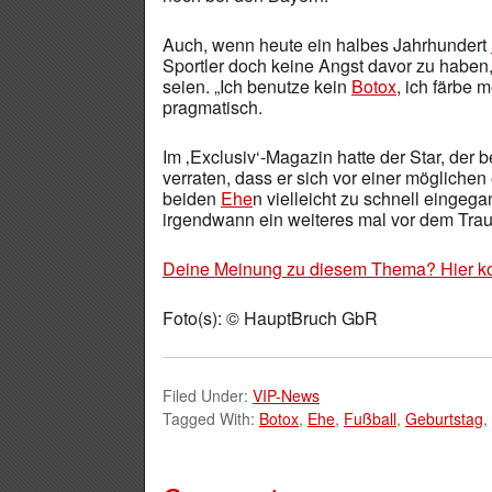
Auch, wenn heute ein halbes Jahrhundert
Sportler doch keine Angst davor zu haben,
seien. „Ich benutze kein
Botox
, ich färbe 
pragmatisch.
Im ‚Exclusiv‘-Magazin hatte der Star, der b
verraten, dass er sich vor einer mögliche
beiden
Ehe
n vielleicht zu schnell eingeg
irgendwann ein weiteres mal vor dem Traual
Deine Meinung zu diesem Thema? Hier k
Foto(s): © HauptBruch GbR
Filed Under:
VIP-News
Tagged With:
Botox
,
Ehe
,
Fußball
,
Geburtstag
,