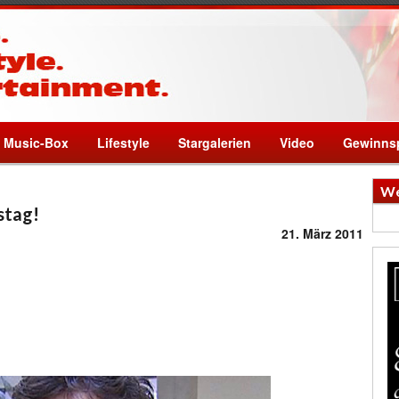
Music-Box
Lifestyle
Stargalerien
Video
Gewinnsp
We
stag!
21. März 2011