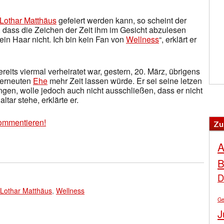
Lothar Matthäus
gefeiert werden kann, so scheint der
 dass die Zeichen der Zeit ihm im Gesicht abzulesen
mein Haar nicht. Ich bin kein Fan von
Wellness
“, erklärt er
ereits viermal verheiratet war, gestern, 20. März, übrigens
n erneuten
Ehe
mehr Zeit lassen würde. Er sei seine letzen
angen, wolle jedoch auch nicht ausschließen, dass er nicht
tar stehe, erklärte er.
ommentieren!
Zu
A
B
D
Lothar Matthäus
,
Wellness
Ge
J