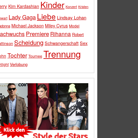
Kinder
erry
Kim Kardashian
Konzert
Kristen
Liebe
Lady Gaga
Lindsay Lohan
ewart
Michael Jackson
Miley Cyrus
Model
adonna
Premiere
achwuchs
Rihanna
Robert
Scheidung
Schwangerschaft
Sex
ttinson
Trennung
Tochter
ohn
Tournee
Verlobung
ilight