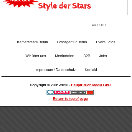
Kamerateam Berlin
Fotoagentur Berlin
Event-Fotos
Wir über uns
Mediadaten
B2B
Jobs
Impressum / Datenschutz
Kontakt
Copyright © 2001-2026 ·
HauptBruch Media GbR
Return to top of page