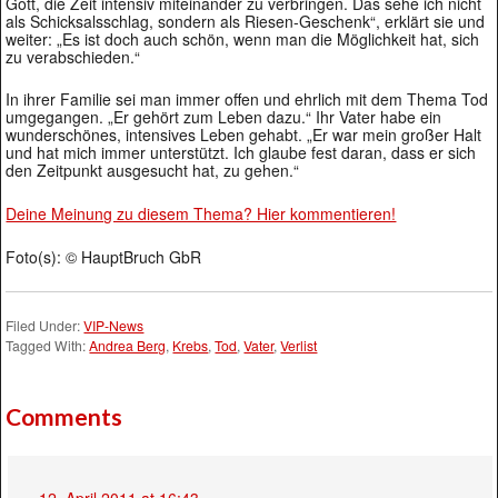
Gott, die Zeit intensiv miteinander zu verbringen. Das sehe ich nicht
als Schicksalsschlag, sondern als Riesen-Geschenk“, erklärt sie und
weiter: „Es ist doch auch schön, wenn man die Möglichkeit hat, sich
zu verabschieden.“
In ihrer Familie sei man immer offen und ehrlich mit dem Thema Tod
umgegangen. „Er gehört zum Leben dazu.“ Ihr Vater habe ein
wunderschönes, intensives Leben gehabt. „Er war mein großer Halt
und hat mich immer unterstützt. Ich glaube fest daran, dass er sich
den Zeitpunkt ausgesucht hat, zu gehen.“
Deine Meinung zu diesem Thema? Hier kommentieren!
Foto(s): © HauptBruch GbR
Filed Under:
VIP-News
Tagged With:
Andrea Berg
,
Krebs
,
Tod
,
Vater
,
Verlist
Comments
12. April 2011 at 16:43