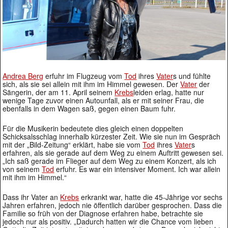
Andrea Berg
erfuhr im Flugzeug vom
Tod
ihres
Vater
s und fühlte
sich, als sie sei allein mit ihm im Himmel gewesen. Der
Vater
der
Sängerin, der am 11. April seinem
Krebs
leiden erlag, hatte nur
wenige Tage zuvor einen Autounfall, als er mit seiner Frau, die
ebenfalls in dem Wagen saß, gegen einen Baum fuhr.
Für die Musikerin bedeutete dies gleich einen doppelten
Schicksalsschlag innerhalb kürzester Zeit. Wie sie nun im Gespräch
mit der „Bild-Zeitung“ erklärt, habe sie vom
Tod
ihres
Vater
s
erfahren, als sie gerade auf dem Weg zu einem Auftritt gewesen sei.
„Ich saß gerade im Flieger auf dem Weg zu einem Konzert, als ich
von seinem
Tod
erfuhr. Es war ein intensiver Moment. Ich war allein
mit ihm im Himmel.“
Dass ihr Vater an
Krebs
erkrankt war, hatte die 45-Jährige vor sechs
Jahren erfahren, jedoch nie öffentlich darüber gesprochen. Dass die
Familie so früh von der Diagnose erfahren habe, betrachte sie
jedoch nur als positiv. „Dadurch hatten wir die Chance vom lieben