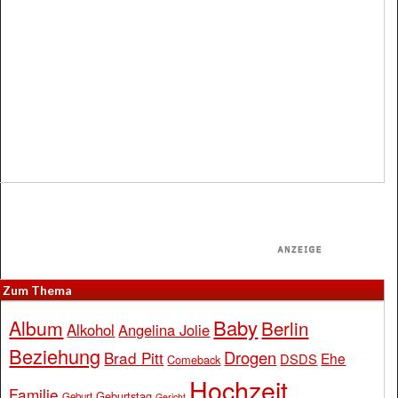
Zum Thema
Baby
Album
Berlin
Alkohol
Angelina Jolie
Beziehung
Drogen
Brad Pitt
Ehe
DSDS
Comeback
Hochzeit
Familie
Geburtstag
Geburt
Gericht