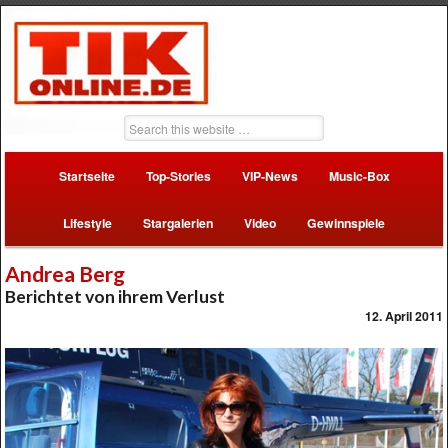
Startseite
Top-Stories
VIP-News
Music-Box
Lifestyle
Stargalerien
Video
Gewinnspiele
Andrea Berg
Berichtet von ihrem Verlust
12. April 2011