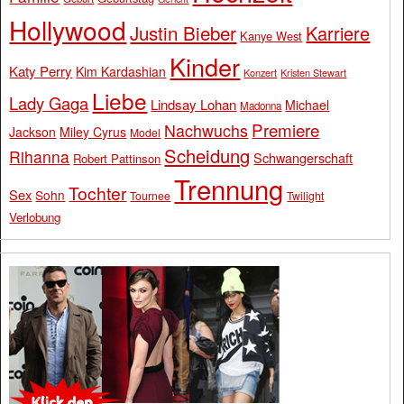
Hollywood
Justin Bieber
Karriere
Kanye West
Kinder
Katy Perry
Kim Kardashian
Konzert
Kristen Stewart
Liebe
Lady Gaga
Lindsay Lohan
Michael
Madonna
Premiere
Nachwuchs
Jackson
Miley Cyrus
Model
Scheidung
Rihanna
Schwangerschaft
Robert Pattinson
Trennung
Tochter
Sex
Sohn
Tournee
Twilight
Verlobung