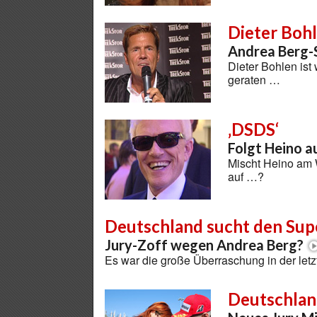
Dieter Boh
Andrea Berg-
Dieter Bohlen ist
geraten …
‚DSDS‘
Folgt Heino a
Mischt Heino am 
auf …?
Deutschland sucht den Sup
Jury-Zoff wegen Andrea Berg?
Es war die große Überraschung in der le
Deutschlan