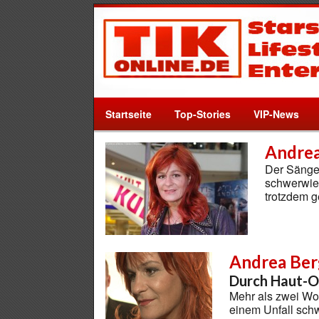
Startseite
Top-Stories
VIP-News
Andrea
Der Sänger
schwerwie
trotzdem g
Andrea Ber
Durch Haut-O
Mehr als zwei Woc
einem Unfall sch