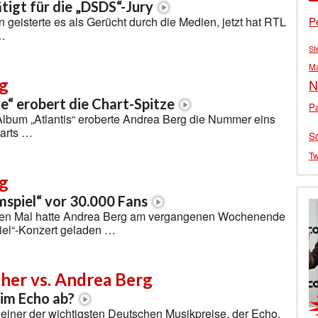
ätigt für die „DSDS“-Jury
P
n geisterte es als Gerücht durch die Medien, jetzt hat RTL
 …
St
M
g
N
ve“ erobert die Chart-Spitze
Pa
Album „Atlantis“ eroberte Andrea Berg die Nummer eins
arts …
S
Tw
g
spiel“ vor 30.000 Fans
en Mal hatte Andrea Berg am vergangenen Wochenende
iel“-Konzert geladen …
her vs. Andrea Berg
im Echo ab?
einer der wichtigsten Deutschen Musikpreise, der Echo,