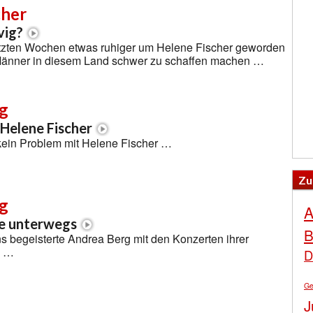
cher
vig?
etzten Wochen etwas ruhiger um Helene Fischer geworden
n Männer in diesem Land schwer zu schaffen machen …
g
 Helene Fischer
kein Problem mit Helene Fischer …
Zu
g
A
ve unterwegs
B
s begeisterte Andrea Berg mit den Konzerten ihrer
e …
D
Ge
J