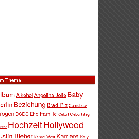
m Thema
Baby
lbum
Alkohol
Angelina Jolie
Beziehung
erlin
Brad Pitt
Comeback
rogen
Familie
Ehe
DSDS
Geburtstag
Geburt
Hochzeit
Hollywood
richt
ustin Bieber
Karriere
Katy
Kanye West