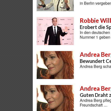
in Berlin vergeb
Robbie Wil
Erobert die S
In den deutschen
Nummer 1 geben
Andrea Ber
Bewundert Ce
Andrea Berg schau
Andrea Ber
Guten Draht z
Andrea Berg pfleg
Freundschaft …