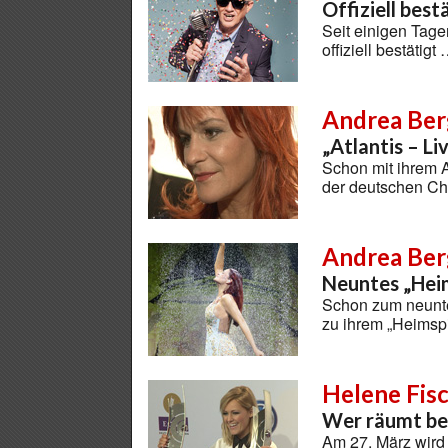
Offiziell best
Seit einigen Tage
offiziell bestätigt
Andrea Ber
„Atlantis – Li
Schon mit ihrem 
der deutschen Ch
Andrea Ber
Neuntes „Heim
Schon zum neunt
zu ihrem „Heimsp
Helene Fisc
Wer räumt be
Am 27. März wird 