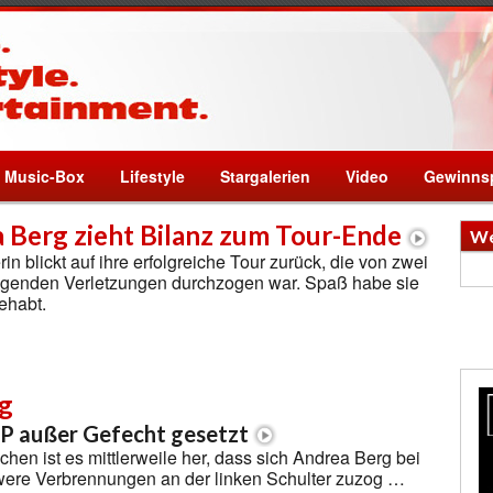
Music-Box
Lifestyle
Stargalerien
Video
Gewinnsp
 Berg zieht Bilanz zum Tour-Ende
We
in blickt auf ihre erfolgreiche Tour zurück, die von zwei
genden Verletzungen durchzogen war. Spaß habe sie
ehabt.
g
P außer Gefecht gesetzt
hen ist es mittlerweile her, dass sich Andrea Berg bei
were Verbrennungen an der linken Schulter zuzog …