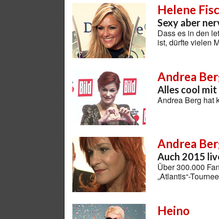
Helene Fis
Sexy aber ner
Dass es in den l
ist, dürfte viele
Andrea Ber
Alles cool mit
Andrea Berg hat 
Andrea Ber
Auch 2015 li
Über 300.000 Fan
„Atlantis“-Tourne
Heino