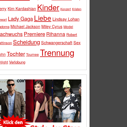
Kinder
erry
Kim Kardashian
Konzert
Kristen
Liebe
Lady Gaga
Lindsay Lohan
ewart
Michael Jackson
Miley Cyrus
Model
adonna
Premiere
achwuchs
Rihanna
Robert
Scheidung
Schwangerschaft
Sex
ttinson
Trennung
Tochter
ohn
Tournee
Verlobung
ilight