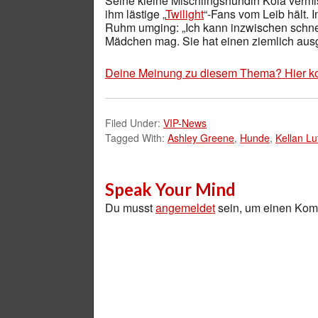
Seine kleine Mischlingshündin Kola vermi
ihm lästige „
Twilight
“-Fans vom Leib hält. I
Ruhm umging: „Ich kann inzwischen schne
Mädchen mag. Sie hat einen ziemlich ausg
Deine Meinung zu diesem Thema? Hier k
Filed Under:
VIP-News
Tagged With:
Ashley Greene
,
Hunde
,
Kellan Lu
Speak Your Mind
Du musst
angemeldet
sein, um einen Ko