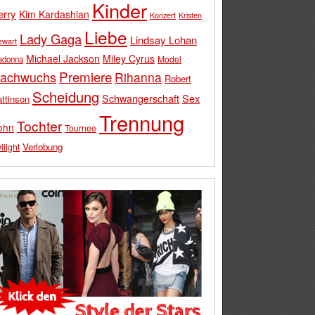
Kinder
erry
Kim Kardashian
Konzert
Kristen
Liebe
Lady Gaga
Lindsay Lohan
ewart
Michael Jackson
Miley Cyrus
Model
adonna
Premiere
achwuchs
Rihanna
Robert
Scheidung
Schwangerschaft
Sex
ttinson
Trennung
Tochter
ohn
Tournee
Verlobung
ilight