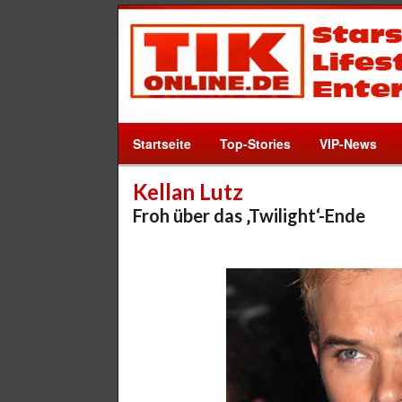
Startseite
Top-Stories
VIP-News
Kellan Lutz
Froh über das ‚Twilight‘-Ende