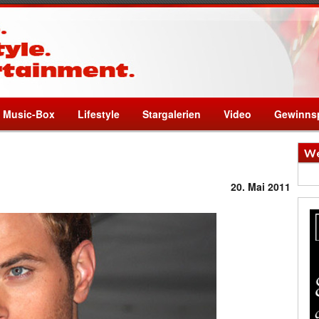
Music-Box
Lifestyle
Stargalerien
Video
Gewinnsp
We
20. Mai 2011