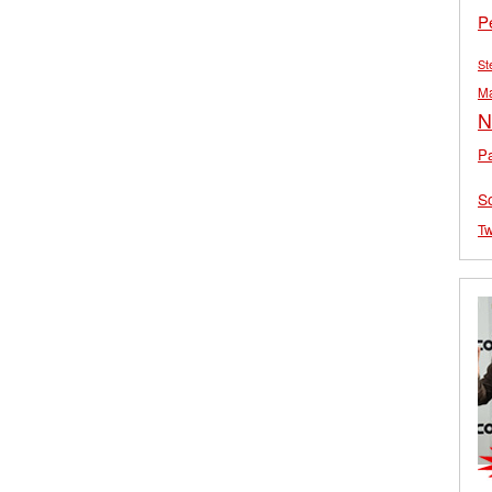
P
St
M
N
Pa
S
Tw