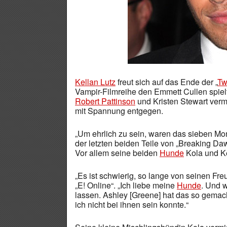
Kellan Lutz
freut sich auf das Ende der „
Tw
Vampir-Filmreihe den Emmett Cullen spielt,
Robert Pattinson
und Kristen Stewart verm
mit Spannung entgegen.
„Um ehrlich zu sein, waren das sieben Mona
der letzten beiden Teile von „Breaking Da
Vor allem seine beiden
Hunde
Kola und Ke
„Es ist schwierig, so lange von seinen F
„E! Online“. „Ich liebe meine
Hunde
. Und w
lassen. Ashley [Greene] hat das so gemac
ich nicht bei ihnen sein konnte.“