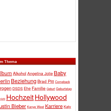
m Thema
Baby
lbum
Alkohol
Angelina Jolie
Beziehung
erlin
Brad Pitt
Comeback
rogen
Familie
Ehe
DSDS
Geburtstag
Geburt
Hochzeit
Hollywood
richt
ustin Bieber
Karriere
Katy
Kanye West