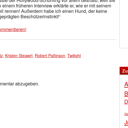
sste der Hollywood-Schönling vor allem deshalb, weil sie
n einem früheren Interview erklärte er, wie er mit seinem
ll rennen! Außerdem habe ich einen Hund, der keine
eprägten Beschützerinstinkt!“
ommentieren!
tz
,
Kristen Steawrt
,
Robert Pattinson
,
Twilight
Zu
A
mmentar abzugeben.
B
D
Ge
J