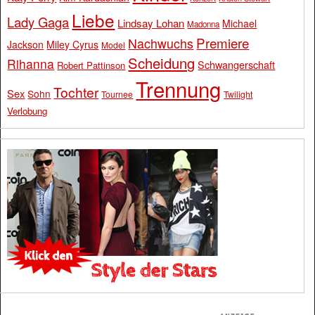
Liebe
Lady Gaga
Lindsay Lohan
Michael
Madonna
Premiere
Nachwuchs
Jackson
Miley Cyrus
Model
Scheidung
Rihanna
Schwangerschaft
Robert Pattinson
Trennung
Tochter
Sex
Sohn
Tournee
Twilight
Verlobung