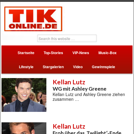
Startseite
Top-Stories
VIP-News
Music-Box
Lifestyle
Stargalerien
Video
Gewinnspiele
Kellan Lutz
WG mit Ashley Greene
Kellan Lutz und Ashley Greene ziehen
zusammen …
Kellan Lutz
Froh über das ‚Twilight‘-Ende