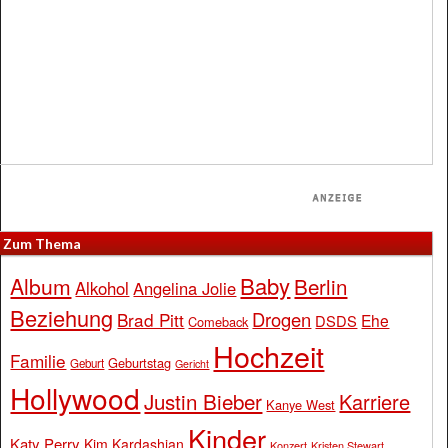
Zum Thema
Baby
Album
Berlin
Alkohol
Angelina Jolie
Beziehung
Drogen
Brad Pitt
Ehe
DSDS
Comeback
Hochzeit
Familie
Geburtstag
Geburt
Gericht
Hollywood
Justin Bieber
Karriere
Kanye West
Kinder
Katy Perry
Kim Kardashian
Konzert
Kristen Stewart