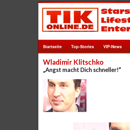
Startseite
Top-Stories
VIP-News
Wladimir Klitschko
„Angst macht Dich schneller!“