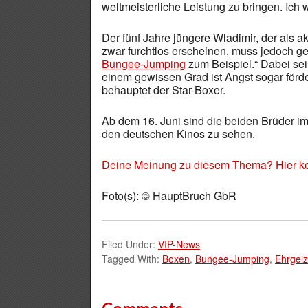
weltmeisterliche Leistung zu bringen. Ich w
Der fünf Jahre jüngere Wladimir, der als 
zwar furchtlos erscheinen, muss jedoch ge
Bungee-Jumping
zum Beispiel.“ Dabei sei 
einem gewissen Grad ist Angst sogar förde
behauptet der Star-Boxer.
Ab dem 16. Juni sind die beiden Brüder i
den deutschen Kinos zu sehen.
Deine Meinung zu diesem Thema? Hier k
Foto(s): © HauptBruch GbR
Filed Under:
VIP-News
Tagged With:
Boxen
,
Bungee-Jumping
,
Ehrgeiz