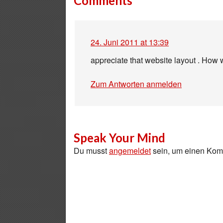
Comments
24. Juni 2011 at 13:39
appreciate that website layout . How 
Zum Antworten anmelden
Speak Your Mind
Du musst
angemeldet
sein, um einen Ko