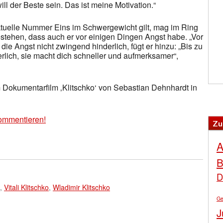
ill der Beste sein. Das ist meine Motivation.“
aktuelle Nummer Eins im Schwergewicht gilt, mag im Ring
stehen, dass auch er vor einigen Dingen Angst habe. „Vor
die Angst nicht zwingend hinderlich, fügt er hinzu: „Bis zu
rlich, sie macht dich schneller und aufmerksamer“,
m Dokumentarfilm ‚Klitschko‘ von Sebastian Dehnhardt in
ommentieren!
Zu
A
B
D
,
Vitali Klitschko
,
Wladimir Klitschko
Ge
J