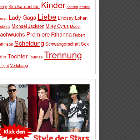
Kinder
erry
Kim Kardashian
Konzert
Kristen
Liebe
Lady Gaga
Lindsay Lohan
ewart
Michael Jackson
Miley Cyrus
Model
adonna
Premiere
achwuchs
Rihanna
Robert
Scheidung
Schwangerschaft
Sex
ttinson
Trennung
Tochter
ohn
Tournee
Verlobung
ilight