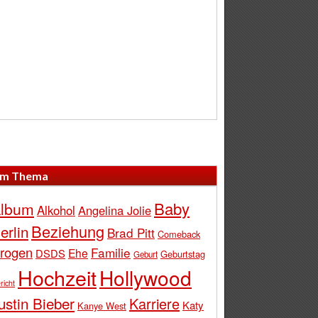
m Thema
Baby
lbum
Alkohol
Angelina Jolie
Beziehung
erlin
Brad Pitt
Comeback
rogen
Familie
Ehe
DSDS
Geburtstag
Geburt
Hochzeit
Hollywood
richt
ustin Bieber
Karriere
Katy
Kanye West