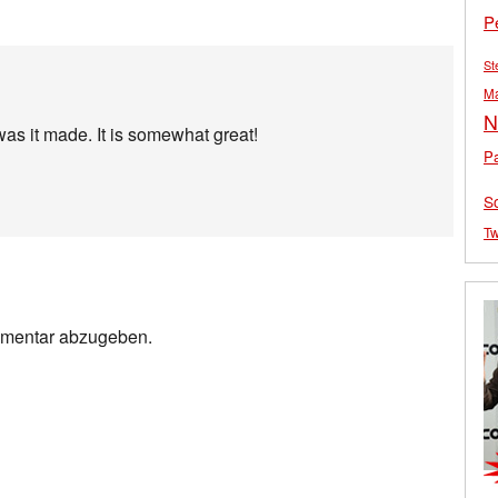
P
St
M
N
was it made. It is somewhat great!
Pa
S
Tw
mmentar abzugeben.