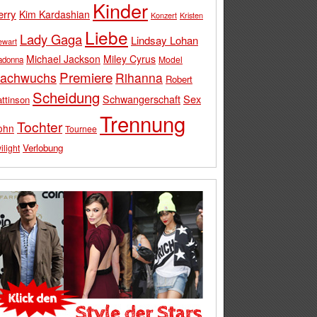
Kinder
erry
Kim Kardashian
Konzert
Kristen
Liebe
Lady Gaga
Lindsay Lohan
ewart
Michael Jackson
Miley Cyrus
Model
adonna
Premiere
achwuchs
Rihanna
Robert
Scheidung
Schwangerschaft
Sex
ttinson
Trennung
Tochter
ohn
Tournee
Verlobung
ilight