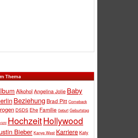
m Thema
Baby
lbum
Alkohol
Angelina Jolie
Beziehung
erlin
Brad Pitt
Comeback
rogen
Familie
Ehe
DSDS
Geburtstag
Geburt
Hochzeit
Hollywood
richt
ustin Bieber
Karriere
Katy
Kanye West