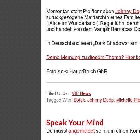
Momentan steht Pfeiffer neben
Johnny De
zurückgezogene Matriarchin eines Familie
(„Alice im Wunderland“) Regie führt, ber
und handelt von dem Vampir Barnabas Coll
In Deutschland feiert „Dark Shadows“ am 
Deine Meinung zu diesem Thema? Hier k
Foto(s): © HauptBruch GbR
Filed Under:
VIP-News
Tagged With:
Botox
,
Johnny Depp
,
Michelle Pfei
Speak Your Mind
Du musst
angemeldet
sein, um einen Ko