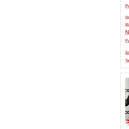
P
St
M
N
Pa
S
Tw