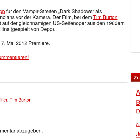
pp
für den Vampir-Streifen „Dark Shadows“ als
nclans vor der Kamera. Der Film, bei dem
Tim Burton
uht auf der gleichnamigen US-Seifenoper aus den 1960ern
ins (gespielt von Depp).
17. Mai 2012 Premiere.
ommentieren!
Zu
A
ffer
,
Tim Burton
B
D
Ge
mmentar abzugeben.
J