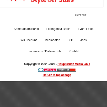
Kamerateam Berlin
Fotoagentur Berlin
Event-Fotos
Wir über uns
Mediadaten
B2B
Jobs
Impressum / Datenschutz
Kontakt
Copyright © 2001-2026 ·
HauptBruch Media GbR
Return to top of page