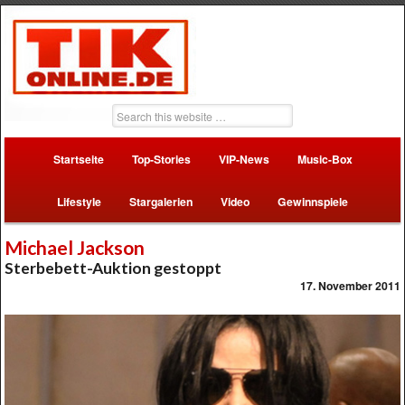
Startseite
Top-Stories
VIP-News
Music-Box
Lifestyle
Stargalerien
Video
Gewinnspiele
Michael Jackson
Sterbebett-Auktion gestoppt
17. November 2011