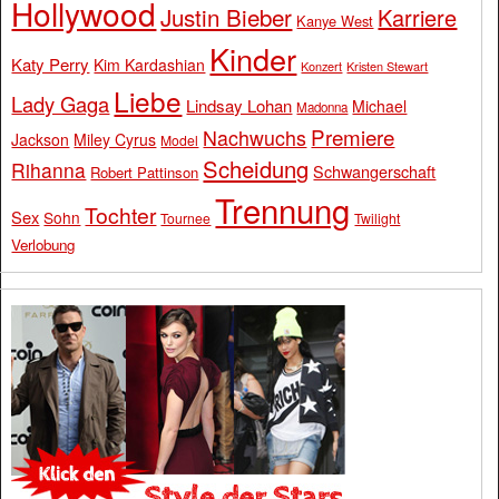
Hollywood
Justin Bieber
Karriere
Kanye West
Kinder
Katy Perry
Kim Kardashian
Konzert
Kristen Stewart
Liebe
Lady Gaga
Lindsay Lohan
Michael
Madonna
Premiere
Nachwuchs
Jackson
Miley Cyrus
Model
Scheidung
Rihanna
Schwangerschaft
Robert Pattinson
Trennung
Tochter
Sex
Sohn
Tournee
Twilight
Verlobung