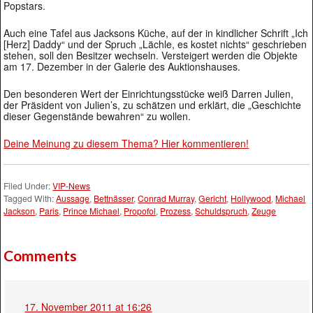
Popstars.
Auch eine Tafel aus Jacksons Küche, auf der in kindlicher Schrift „Ich
[Herz] Daddy“ und der Spruch „Lächle, es kostet nichts“ geschrieben
stehen, soll den Besitzer wechseln. Versteigert werden die Objekte
am 17. Dezember in der Galerie des Auktionshauses.
Den besonderen Wert der Einrichtungsstücke weiß Darren Julien,
der Präsident von Julien’s, zu schätzen und erklärt, die „Geschichte
dieser Gegenstände bewahren“ zu wollen.
Deine Meinung zu diesem Thema? Hier kommentieren!
Filed Under:
VIP-News
Tagged With:
Aussage
,
Bettnässer
,
Conrad Murray
,
Gericht
,
Hollywood
,
Michael
Jackson
,
Paris
,
Prince Michael
,
Propofol
,
Prozess
,
Schuldspruch
,
Zeuge
Comments
17. November 2011 at 16:26