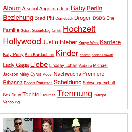
Baby
Album
Berlin
Alkohol
Angelina Jolie
Beziehung
Drogen
Brad Pitt
Ehe
DSDS
Comeback
Hochzeit
Familie
Geburtstag
Geburt
Gericht
Hollywood
Justin Bieber
Karriere
Kanye West
Kinder
Katy Perry
Kim Kardashian
Konzert
Kristen Stewart
Liebe
Lady Gaga
Lindsay Lohan
Michael
Madonna
Premiere
Nachwuchs
Jackson
Miley Cyrus
Model
Scheidung
Rihanna
Schwangerschaft
Robert Pattinson
Trennung
Tochter
Sex
Sohn
Tournee
Twilight
Verlobung