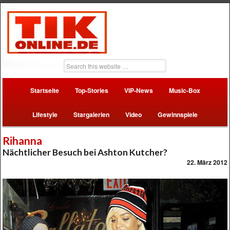
Startseite
Top-Stories
VIP-News
Music-Box
Lifestyle
Stargalerien
Video
Gewinnspiele
Rihanna
Nächtlicher Besuch bei Ashton Kutcher?
22. März 2012