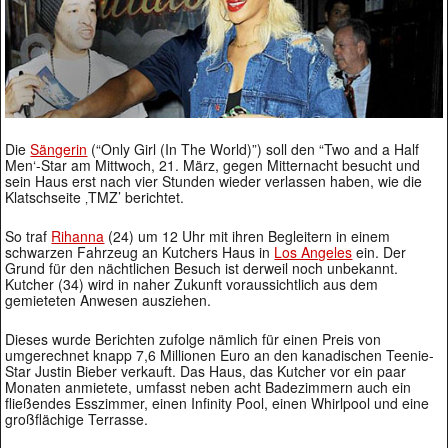
Die
Sängerin
(“Only Girl (In The World)”) soll den “Two and a Half
Men‘-Star am Mittwoch, 21. März, gegen Mitternacht besucht und
sein Haus erst nach vier Stunden wieder verlassen haben, wie die
Klatschseite ‚TMZ’ berichtet.
So traf
Rihanna
(24) um 12 Uhr mit ihren Begleitern in einem
schwarzen Fahrzeug an Kutchers Haus in
Los Angeles
ein. Der
Grund für den nächtlichen Besuch ist derweil noch unbekannt.
Kutcher (34) wird in naher Zukunft voraussichtlich aus dem
gemieteten Anwesen ausziehen.
Dieses wurde Berichten zufolge nämlich für einen Preis von
umgerechnet knapp 7,6 Millionen Euro an den kanadischen Teenie-
Star Justin Bieber verkauft. Das Haus, das Kutcher vor ein paar
Monaten anmietete, umfasst neben acht Badezimmern auch ein
fließendes Esszimmer, einen Infinity Pool, einen Whirlpool und eine
großflächige Terrasse.