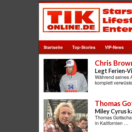
Startseite
Top-Stories
VIP-News
Chris Brow
Legt Ferien-Vi
Während seines Au
komplett verwüst
Thomas Got
Miley Cyrus k
Thomas Gottschalk
in Kalifornien …