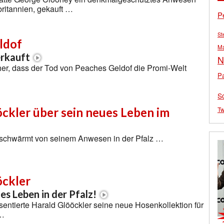
ritannien, gekauft …
P
St
ldof
M
erkauft
N
her, dass der Tod von Peaches Geldof die Promi-Welt
Pa
S
Tw
ckler über sein neues Leben im
 schwärmt von seinem Anwesen in der Pfalz …
öckler
ues Leben in der Pfalz!
entierte Harald Glööckler seine neue Hosenkollektion für
 …