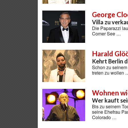
George Cl
Villa zu verk
Die Paparazzi lau
Comer See …
Harald Glö
Kehrt Berlin 
Schon zu seinem 
treten zu wollen 
Wohnen wie
Wer kauft se
Bis zu seinem To
seine Ehefrau Pa
Colorado …