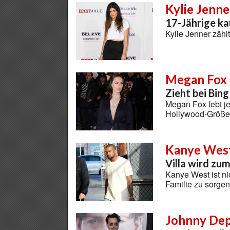
Kylie Jenne
17-Jährige k
Kylie Jenner zäh
Megan Fox
Zieht bei Bing
Megan Fox lebt je
Hollywood-Größe
Kanye Wes
Villa wird zu
Kanye West ist ni
Familie zu sorge
Johnny De