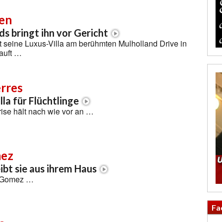
een
ds bringt ihn vor Gericht
 seine Luxus-Villa am berühmten Mulholland Drive in
kauft …
erres
lla für Flüchtlinge
rise hält nach wie vor an …
mez
ibt sie aus ihrem Haus
a Gomez …
Fa