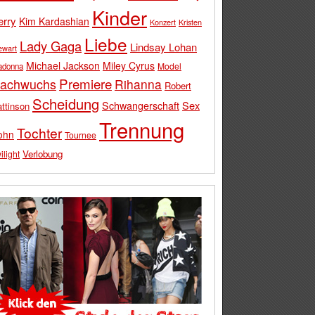
Kinder
erry
Kim Kardashian
Konzert
Kristen
Liebe
Lady Gaga
Lindsay Lohan
ewart
Michael Jackson
Miley Cyrus
Model
adonna
Premiere
achwuchs
Rihanna
Robert
Scheidung
Schwangerschaft
Sex
ttinson
Trennung
Tochter
ohn
Tournee
Verlobung
ilight