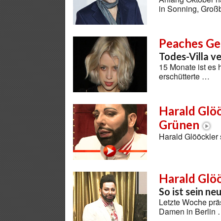
in Sonning, Großb
Peaches Ge
Todes-Villa v
15 Monate ist es 
erschütterte …
Harald Glöö
Grünen
Harald Glööckler
Harald Glö
So ist sein ne
Letzte Woche präs
Damen in Berlin