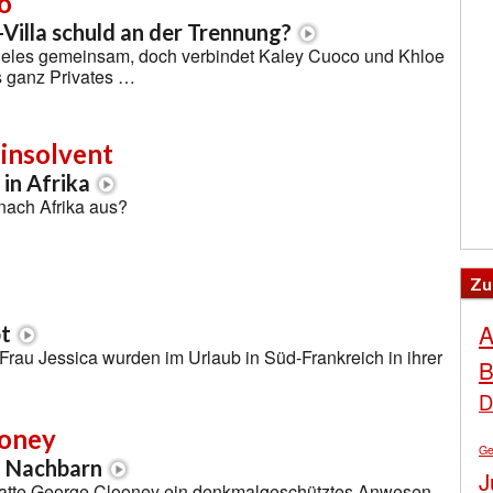
o
-Villa schuld an der Trennung?
vieles gemeinsam, doch verbindet Kaley Cuoco und Khloe
 ganz Privates …
insolvent
 in Afrika
nach Afrika aus?
Zu
A
bt
rau Jessica wurden im Urlaub in Süd-Frankreich in ihrer
B
D
ooney
Ge
n Nachbarn
J
atte George Clooney ein denkmalgeschütztes Anwesen