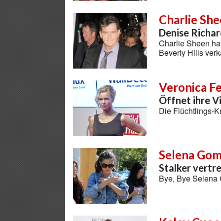
Charlie Sh
Denise Richar
Charlie Sheen hat
Beverly Hills ver
Veronica F
Öffnet ihre Vi
Die Flüchtlings-K
Selena Go
Stalker vertre
Bye, Bye Selen