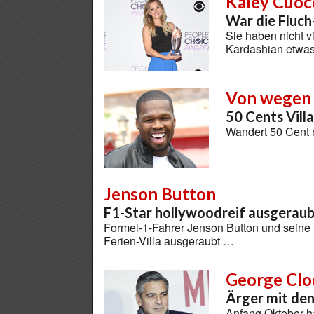
Kaley Cuoc
War die Fluch
Sie haben nicht 
Kardashian etwas
Von wegen 
50 Cents Villa
Wandert 50 Cent 
Jenson Button
F1-Star hollywoodreif ausgerau
Formel-1-Fahrer Jenson Button und seine F
Ferien-Villa ausgeraubt …
George Cl
Ärger mit de
Anfang Oktober h