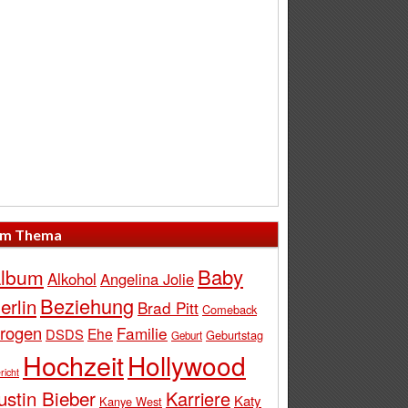
m Thema
Baby
lbum
Alkohol
Angelina Jolie
Beziehung
erlin
Brad Pitt
Comeback
rogen
Familie
Ehe
DSDS
Geburtstag
Geburt
Hochzeit
Hollywood
richt
ustin Bieber
Karriere
Katy
Kanye West