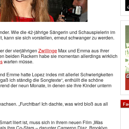
der. Wie die 42-jährige Sängerin und Schauspielerin im
t, kann sie sich vorstellen, erneut schwanger zu werden.
er der vierjährigen
Zwillinge
Max und Emma aus ihrer
den beiden Rackern habe sie momentan allerdings wirklich
s
warten müsse.
d Emme hatte Lopez indes mit allerlei Schwierigkeiten
aß ich ständig die Songtexte“, enthüllt die schöne
ährend der neun Monate, in denen sie ihre Kinder unterm
chsen. „Furchtbar! Ich dachte, was wird bloß aus all
Fa
mart liiert ist, muss sich in ihrem neuen Film „Was
s als ihre Co-Stars – darunter Cameron Diaz, Brooklyn