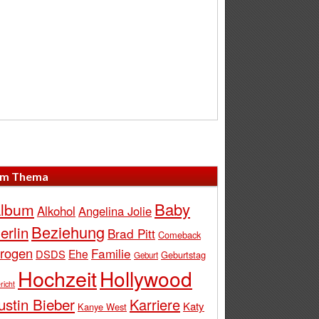
m Thema
Baby
lbum
Alkohol
Angelina Jolie
Beziehung
erlin
Brad Pitt
Comeback
rogen
Familie
Ehe
DSDS
Geburtstag
Geburt
Hochzeit
Hollywood
richt
ustin Bieber
Karriere
Katy
Kanye West