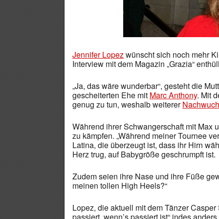
Jennifer Lopez
wünscht sich noch mehr Kin
Interview mit dem Magazin „Grazia“ enthüll
„Ja, das wäre wunderbar“, gesteht die Mutt
gescheiterten Ehe mit
Marc Anthony
. Mit 
genug zu tun, weshalb weiterer
Nachwuch
Während ihrer Schwangerschaft mit Max un
zu kämpfen. „Während meiner Tournee verg
Latina, die überzeugt ist, dass ihr Hirn w
Herz trug, auf Babygröße geschrumpft ist.
Zudem seien ihre Nase und ihre Füße gewa
meinen tollen High Heels?“
Lopez, die aktuell mit dem Tänzer Casper S
passiert, wenn’s passiert ist“ indes ander