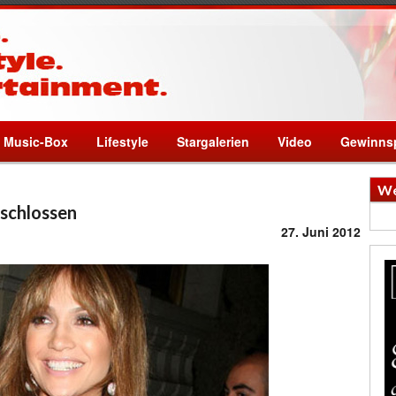
Music-Box
Lifestyle
Stargalerien
Video
Gewinnsp
We
schlossen
27. Juni 2012