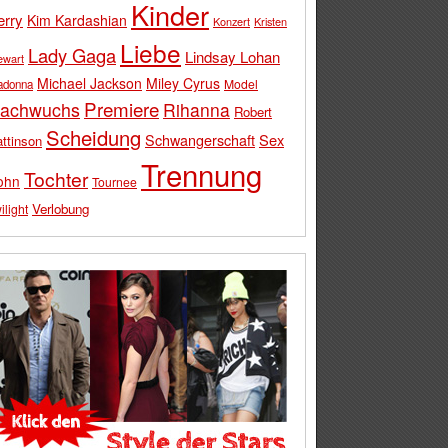
Kinder
erry
Kim Kardashian
Konzert
Kristen
Liebe
Lady Gaga
Lindsay Lohan
ewart
Michael Jackson
Miley Cyrus
Model
adonna
Premiere
achwuchs
Rihanna
Robert
Scheidung
Schwangerschaft
Sex
ttinson
Trennung
Tochter
ohn
Tournee
Verlobung
ilight