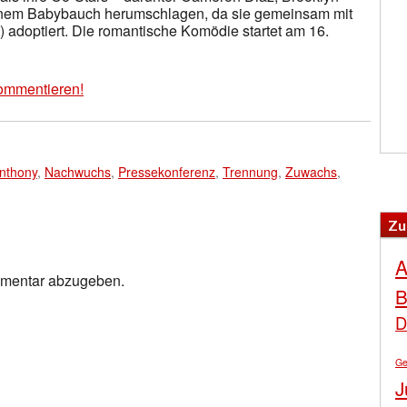
einem Babybauch herumschlagen, da sie gemeinsam mit
 adoptiert. Die romantische Komödie startet am 16.
ommentieren!
nthony
,
Nachwuchs
,
Pressekonferenz
,
Trennung
,
Zuwachs
,
Zu
A
mmentar abzugeben.
B
D
Ge
J