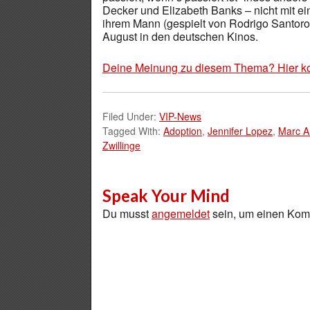
Decker und Elizabeth Banks – nicht mit 
ihrem Mann (gespielt von Rodrigo Santoro)
August in den deutschen Kinos.
Deine Meinung zu diesem Thema? Hier k
Filed Under:
VIP-News
Tagged With:
Adoption
,
Jennifer Lopez
,
Marc A
Zwillinge
Speak Your Mind
Du musst
angemeldet
sein, um einen Ko