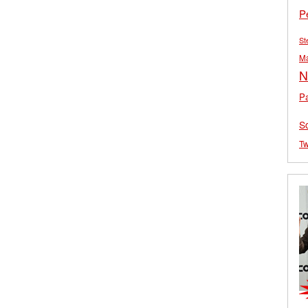
P
St
M
N
Pa
S
Tw