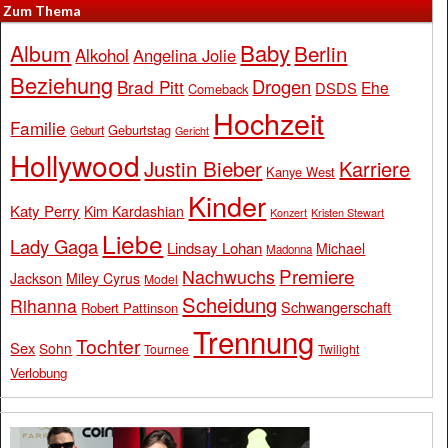
Zum Thema
Baby
Album
Berlin
Alkohol
Angelina Jolie
Beziehung
Drogen
Brad Pitt
Ehe
DSDS
Comeback
Hochzeit
Familie
Geburtstag
Geburt
Gericht
Hollywood
Justin Bieber
Karriere
Kanye West
Kinder
Katy Perry
Kim Kardashian
Konzert
Kristen Stewart
Liebe
Lady Gaga
Lindsay Lohan
Michael
Madonna
Premiere
Nachwuchs
Jackson
Miley Cyrus
Model
Scheidung
Rihanna
Schwangerschaft
Robert Pattinson
Trennung
Tochter
Sex
Sohn
Tournee
Twilight
Verlobung