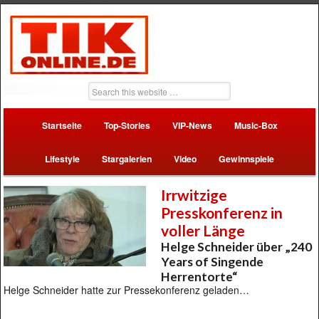
Startseite
Top-Stories
VIP-News
Music-Box
Lifestyle
Stargalerien
Video
Gewinnspiele
Irrwitzige
Presskonferenz in
voller Länge
Helge Schneider über „240
Years of Singende
Herrentorte“
Helge Schneider hatte zur Pressekonferenz geladen…