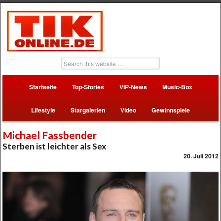
Startseite
Top-Stories
VIP-News
Music-Box
Lifestyle
Stargalerien
Video
Gewinnspiele
Michael Fassbender
Sterben ist leichter als Sex
20. Juli 2012