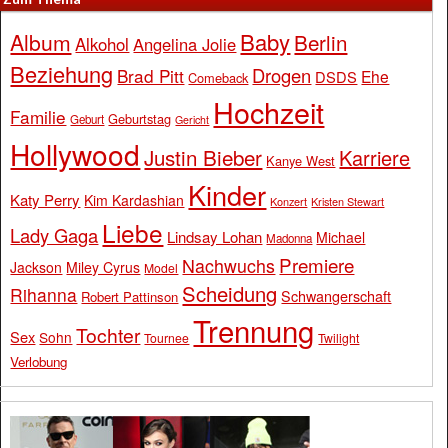
Baby
Album
Berlin
Alkohol
Angelina Jolie
Beziehung
Drogen
Brad Pitt
Ehe
DSDS
Comeback
Hochzeit
Familie
Geburtstag
Geburt
Gericht
Hollywood
Justin Bieber
Karriere
Kanye West
Kinder
Katy Perry
Kim Kardashian
Konzert
Kristen Stewart
Liebe
Lady Gaga
Lindsay Lohan
Michael
Madonna
Premiere
Nachwuchs
Jackson
Miley Cyrus
Model
Scheidung
Rihanna
Schwangerschaft
Robert Pattinson
Trennung
Tochter
Sex
Sohn
Tournee
Twilight
Verlobung