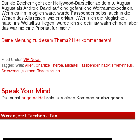
Dunkle Zeichen“ geht der Hollywood-Darsteller ab dem 9. August
August als Android David auf eine gefährliche Weltraumexpedition.
Wenn es ihm möglich wäre, würde Fassbender selbst auch in die
Weiten des Alls reisen, wie er erklärt. „Wenn ich die Möglichkeit
hätte, ins Weltall zu fliegen, würde ich sie definitiv wahrnehmen, aber
das war nie eine Priorität für mich.“
Deine Meinung zu diesem Thema? Hier kommentieren!
Filed Under:
VIP-News
Tagged With:
Alien
,
Charlize Theron
,
Michael Fassbender
,
nackt
,
Prometheus
,
Sexszenen
,
sterben
,
Todesszenen
Speak Your Mind
Du musst
angemeldet
sein, um einen Kommentar abzugeben.
Werde jetzt Facebook-Fan!