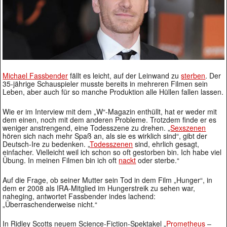
Michael Fassbender
fällt es leicht, auf der Leinwand zu
sterben
. Der
35-jährige Schauspieler musste bereits in mehreren Filmen sein
Leben, aber auch für so manche Produktion alle Hüllen fallen lassen.
Wie er im Interview mit dem „W“-Magazin enthüllt, hat er weder mit
dem einen, noch mit dem anderen Probleme. Trotzdem finde er es
weniger anstrengend, eine Todesszene zu drehen. „
Sexszenen
hören sich nach mehr Spaß an, als sie es wirklich sind“, gibt der
Deutsch-Ire zu bedenken. „
Todesszenen
sind, ehrlich gesagt,
einfacher. Vielleicht weil ich schon so oft gestorben bin. Ich habe viel
Übung. In meinen Filmen bin ich oft
nackt
oder sterbe.“
Auf die Frage, ob seiner Mutter sein Tod in dem Film „Hunger“, in
dem er 2008 als IRA-Mitglied im Hungerstreik zu sehen war,
naheging, antwortet Fassbender indes lachend:
„Überraschenderweise nicht.“
In Ridley Scotts neuem Science-Fiction-Spektakel „
Prometheus
–