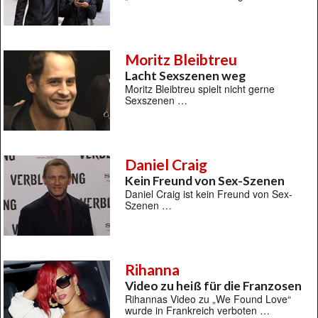
Moritz Bleibtreu
Lacht Sexszenen weg
Moritz Bleibtreu spielt nicht gerne
Sexszenen …
Daniel Craig
Kein Freund von Sex-Szenen
Daniel Craig ist kein Freund von Sex-
Szenen …
Rihanna
Video zu heiß für die Franzosen
Rihannas Video zu „We Found Love“
wurde in Frankreich verboten …