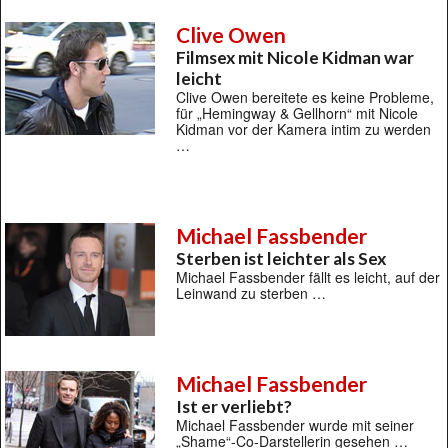
Clive Owen
Filmsex mit Nicole Kidman war
leicht
Clive Owen bereitete es keine Probleme,
für „Hemingway & Gellhorn“ mit Nicole
Kidman vor der Kamera intim zu werden
…
Michael Fassbender
Sterben ist leichter als Sex
Michael Fassbender fällt es leicht, auf der
Leinwand zu sterben …
Michael Fassbender
Ist er verliebt?
Michael Fassbender wurde mit seiner
„Shame“-Co-Darstellerin gesehen …