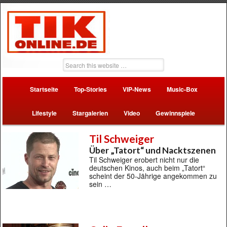
Startseite
Top-Stories
VIP-News
Music-Box
Lifestyle
Stargalerien
Video
Gewinnspiele
Til Schweiger
Über „Tatort“ und Nacktszenen
Til Schweiger erobert nicht nur die
deutschen Kinos, auch beim „Tatort“
scheint der 50-Jährige angekommen zu
sein …