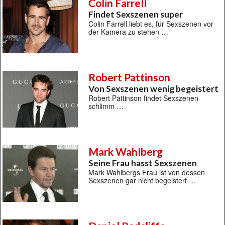
Colin Farrell
Findet Sexszenen super
Colin Farrell liebt es, für Sexszenen vor
der Kamera zu stehen …
Robert Pattinson
Von Sexszenen wenig begeistert
Robert Pattinson findet Sexszenen
schlimm …
Mark Wahlberg
Seine Frau hasst Sexszenen
Mark Wahlbergs Frau ist von dessen
Sexszenen gar nicht begeistert …