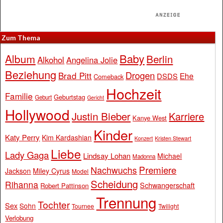
Zum Thema
Baby
Album
Berlin
Alkohol
Angelina Jolie
Beziehung
Drogen
Brad Pitt
Ehe
DSDS
Comeback
Hochzeit
Familie
Geburtstag
Geburt
Gericht
Hollywood
Justin Bieber
Karriere
Kanye West
Kinder
Katy Perry
Kim Kardashian
Konzert
Kristen Stewart
Liebe
Lady Gaga
Lindsay Lohan
Michael
Madonna
Premiere
Nachwuchs
Jackson
Miley Cyrus
Model
Scheidung
Rihanna
Schwangerschaft
Robert Pattinson
Trennung
Tochter
Sex
Sohn
Tournee
Twilight
Verlobung