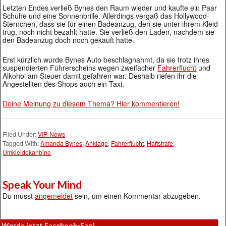
Letzten Endes verließ Bynes den Raum wieder und kaufte ein Paar
Schuhe und eine Sonnenbrille. Allerdings vergaß das Hollywood-
Sternchen, dass sie für einen Badeanzug, den sie unter ihrem Kleid
trug, noch nicht bezahlt hatte. Sie verließ den Laden, nachdem sie
den Badeanzug doch noch gekauft hatte.
Erst kürzlich wurde Bynes Auto beschlagnahmt, da sie trotz ihres
suspendierten Führerscheins wegen zweifacher
Fahrerflucht
und
Alkohol am Steuer damit gefahren war. Deshalb riefen ihr die
Angestellten des Shops auch ein Taxi.
Deine Meinung zu diesem Thema? Hier kommentieren!
Filed Under:
VIP-News
Tagged With:
Amanda Bynes
,
Anklage
,
Fahrerflucht
,
Haftstrafe
,
Umkleidekanbine
Speak Your Mind
Du musst
angemeldet
sein, um einen Kommentar abzugeben.
Werde jetzt Facebook-Fan!