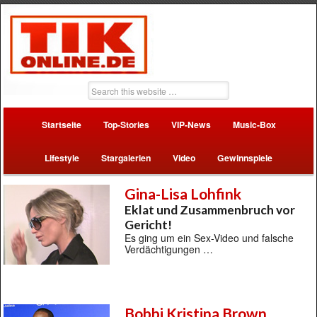
Startseite
Top-Stories
VIP-News
Music-Box
Lifestyle
Stargalerien
Video
Gewinnspiele
Gina-Lisa Lohfink
Eklat und Zusammenbruch vor
Gericht!
Es ging um ein Sex-Video und falsche
Verdächtigungen …
Bobbi Kristina Brown