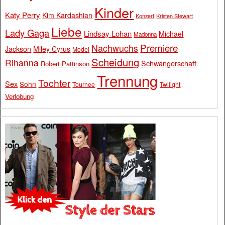
Kinder
Katy Perry
Kim Kardashian
Konzert
Kristen Stewart
Liebe
Lady Gaga
Lindsay Lohan
Michael
Madonna
Premiere
Nachwuchs
Jackson
Miley Cyrus
Model
Scheidung
Rihanna
Schwangerschaft
Robert Pattinson
Trennung
Tochter
Sex
Sohn
Tournee
Twilight
Verlobung