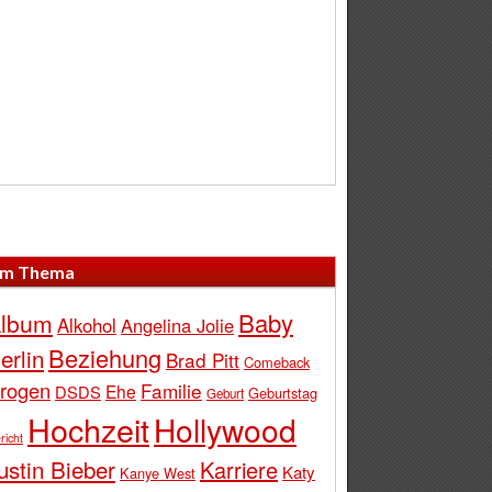
m Thema
Baby
lbum
Alkohol
Angelina Jolie
Beziehung
erlin
Brad Pitt
Comeback
rogen
Familie
Ehe
DSDS
Geburtstag
Geburt
Hochzeit
Hollywood
richt
ustin Bieber
Karriere
Katy
Kanye West