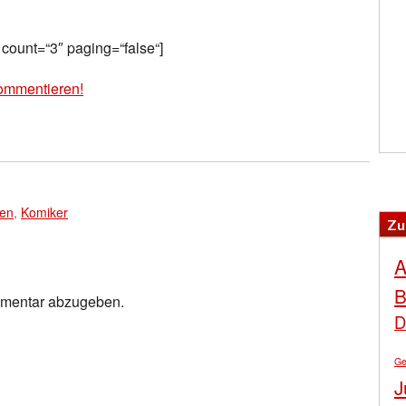
 count=“3″ paging=“false“]
ommentieren!
en
,
Komiker
Zu
A
B
mmentar abzugeben.
D
Ge
J