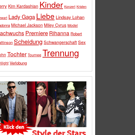
Kinder
erry
Kim Kardashian
Konzert
Kristen
Liebe
Lady Gaga
Lindsay Lohan
ewart
Michael Jackson
Miley Cyrus
Model
adonna
Premiere
achwuchs
Rihanna
Robert
Scheidung
Schwangerschaft
Sex
ttinson
Trennung
Tochter
ohn
Tournee
Verlobung
ilight