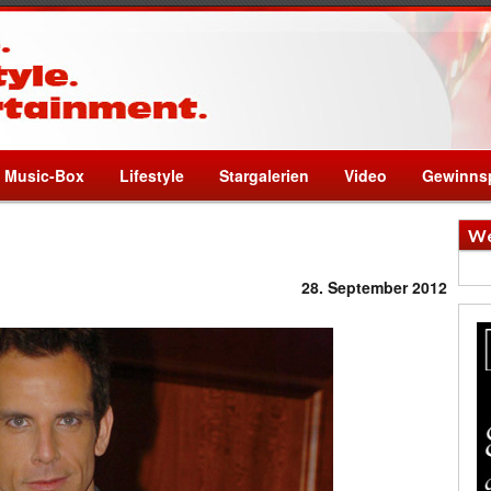
Music-Box
Lifestyle
Stargalerien
Video
Gewinnsp
We
28. September 2012