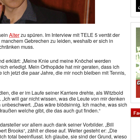
sein
Alter
zu spüren. Im Interview mit TELE 5 verrät der
o manchem Gebrechen zu leiden, weshalb er sich in
schränken muss.
 und erklärt: „Meine Knie und meine Knöchel werden
mich erledigt. Mein Orthopäde hat mir geraten, dass ich
ich jetzt die paar Jahre, die mir noch bleiben mit Tennis,
n, die er im Laufe seiner Karriere drehte, als Witzbold
t. „Ich will gar nicht wissen, was die Leute von mir denken
ch unbeschwert. „Das wäre blödsinnig. Ich mache, was sich
 draußen welche gibt, die das auch gut finden.“
Fa
arsteller vor allem auch dank seiner Vorbilder. „Bill
t Brooks“, zählt er diese auf. Weiter gesteht er: „Die
 total beeinflusst. Ich glaube, sie sind der Grund, wieso