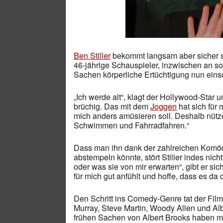
Ben Stiller
bekommt langsam aber sicher 
46-jährige Schauspieler, inzwischen an s
Sachen körperliche Ertüchtigung nun ein
„Ich werde alt“, klagt der Hollywood-Star
brüchig. Das mit dem
Joggen
hat sich für 
mich anders amüsieren soll. Deshalb nütze 
Schwimmen und Fahrradfahren.“
Dass man ihn dank der zahlreichen Komödie
abstempeln könnte, stört Stiller indes nich
oder was sie von mir erwarten“, gibt er si
für mich gut anfühlt und hoffe, dass es da
Den Schritt ins Comedy-Genre tat der Filmd
Murray, Steve Martin, Woody Allen und Alber
frühen Sachen von Albert Brooks haben mich