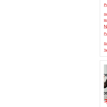
P
St
M
N
Pa
S
Tw