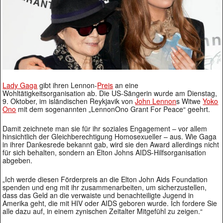
Lady Gaga
gibt ihren Lennon-
Preis
an eine
Wohltätigkeitsorganisation ab. Die US-Sängerin wurde am Dienstag,
9. Oktober, im isländischen Reykjavik von
John Lennon
s Witwe
Yoko
Ono
mit dem sogenannten „LennonOno Grant For Peace“ geehrt.
Damit zeichnete man sie für ihr soziales Engagement – vor allem
hinsichtlich der Gleichberechtigung Homosexueller – aus. Wie Gaga
in ihrer Dankesrede bekannt gab, wird sie den Award allerdings nicht
für sich behalten, sondern an Elton Johns AIDS-Hilfsorganisation
abgeben.
„Ich werde diesen Förderpreis an die Elton John Aids Foundation
spenden und eng mit ihr zusammenarbeiten, um sicherzustellen,
dass das Geld an die verwaiste und benachteiligte Jugend in
Amerika geht, die mit HIV oder AIDS geboren wurde. Ich fordere Sie
alle dazu auf, in einem zynischen Zeitalter Mitgefühl zu zeigen.“