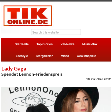
Startseite
Top-Stories
VIP-News
Music-Box
Lifestyle
Stargalerien
Video
Gewinnspiele
Lady Gaga
Spendet Lennon-Friedenspreis
10. Oktober 2012