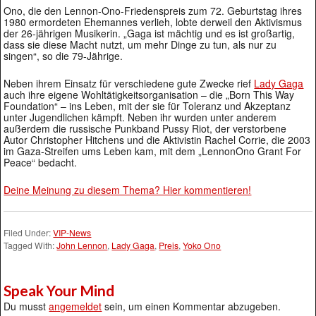
Ono, die den Lennon-Ono-Friedenspreis zum 72. Geburtstag ihres
1980 ermordeten Ehemannes verlieh, lobte derweil den Aktivismus
der 26-jährigen Musikerin. „Gaga ist mächtig und es ist großartig,
dass sie diese Macht nutzt, um mehr Dinge zu tun, als nur zu
singen“, so die 79-Jährige.
Neben ihrem Einsatz für verschiedene gute Zwecke rief
Lady Gaga
auch ihre eigene Wohltätigkeitsorganisation – die „Born This Way
Foundation“ – ins Leben, mit der sie für Toleranz und Akzeptanz
unter Jugendlichen kämpft. Neben ihr wurden unter anderem
außerdem die russische Punkband Pussy Riot, der verstorbene
Autor Christopher Hitchens und die Aktivistin Rachel Corrie, die 2003
im Gaza-Streifen ums Leben kam, mit dem „LennonOno Grant For
Peace“ bedacht.
Deine Meinung zu diesem Thema? Hier kommentieren!
Filed Under:
VIP-News
Tagged With:
John Lennon
,
Lady Gaga
,
Preis
,
Yoko Ono
Speak Your Mind
Du musst
angemeldet
sein, um einen Kommentar abzugeben.