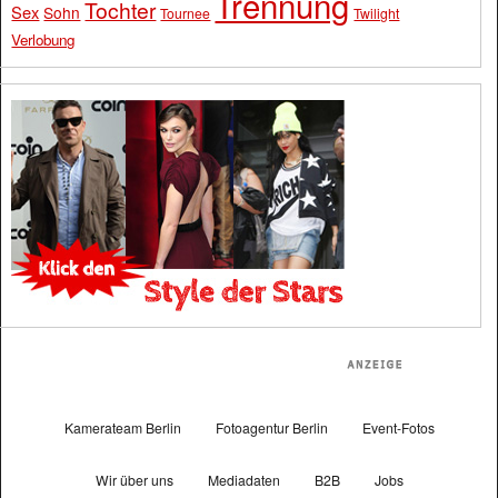
Trennung
Tochter
Sex
Sohn
Tournee
Twilight
Verlobung
Kamerateam Berlin
Fotoagentur Berlin
Event-Fotos
Wir über uns
Mediadaten
B2B
Jobs