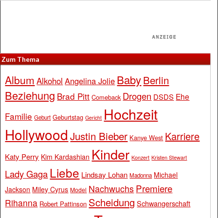
Zum Thema
Baby
Album
Berlin
Alkohol
Angelina Jolie
Beziehung
Drogen
Brad Pitt
Ehe
DSDS
Comeback
Hochzeit
Familie
Geburtstag
Geburt
Gericht
Hollywood
Justin Bieber
Karriere
Kanye West
Kinder
Katy Perry
Kim Kardashian
Konzert
Kristen Stewart
Liebe
Lady Gaga
Lindsay Lohan
Michael
Madonna
Premiere
Nachwuchs
Jackson
Miley Cyrus
Model
Scheidung
Rihanna
Schwangerschaft
Robert Pattinson