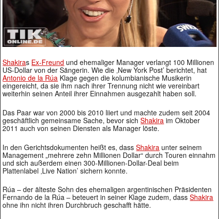
Shakira
s
Ex-Freund
und ehemaliger Manager verlangt 100 Millionen
US-Dollar von der Sängerin. Wie die ‚New York Post’ berichtet, hat
Antonio de la Rúa
Klage gegen die kolumbianische Musikerin
eingereicht, da sie ihm nach ihrer Trennung nicht wie vereinbart
weiterhin seinen Anteil ihrer Einnahmen ausgezahlt haben soll.
Das Paar war von 2000 bis 2010 liiert und machte zudem seit 2004
geschäftlich gemeinsame Sache, bevor sich
Shakira
im Oktober
2011 auch von seinen Diensten als Manager löste.
In den Gerichtsdokumenten heißt es, dass
Shakira
unter seinem
Management „mehrere zehn Millionen Dollar“ durch Touren einnahm
und sich außerdem einen 300-Millionen-Dollar-Deal beim
Plattenlabel ‚Live Nation’ sichern konnte.
Rúa – der älteste Sohn des ehemaligen argentinischen Präsidenten
Fernando de la Rúa – beteuert in seiner Klage zudem, dass
Shakira
ohne ihn nicht ihren Durchbruch geschafft hätte.