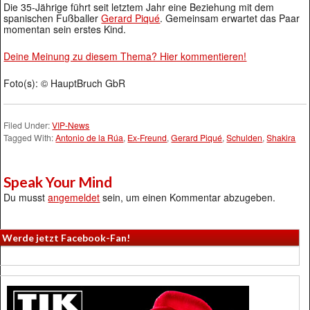
Die 35-Jährige führt seit letztem Jahr eine Beziehung mit dem
spanischen Fußballer
Gerard Piqué
. Gemeinsam erwartet das Paar
momentan sein erstes Kind.
Deine Meinung zu diesem Thema? Hier kommentieren!
Foto(s): © HauptBruch GbR
Filed Under:
VIP-News
Tagged With:
Antonio de la Rúa
,
Ex-Freund
,
Gerard Piqué
,
Schulden
,
Shakira
Speak Your Mind
Du musst
angemeldet
sein, um einen Kommentar abzugeben.
Werde jetzt Facebook-Fan!