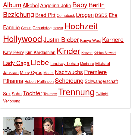
Baby
Album
Berlin
Alkohol
Angelina Jolie
Beziehung
Drogen
Brad Pitt
Ehe
DSDS
Comeback
Hochzeit
Familie
Geburtstag
Geburt
Gericht
Hollywood
Justin Bieber
Karriere
Kanye West
Kinder
Katy Perry
Kim Kardashian
Konzert
Kristen Stewart
Liebe
Lady Gaga
Lindsay Lohan
Michael
Madonna
Premiere
Nachwuchs
Jackson
Miley Cyrus
Model
Scheidung
Rihanna
Schwangerschaft
Robert Pattinson
Trennung
Tochter
Sex
Sohn
Tournee
Twilight
Verlobung