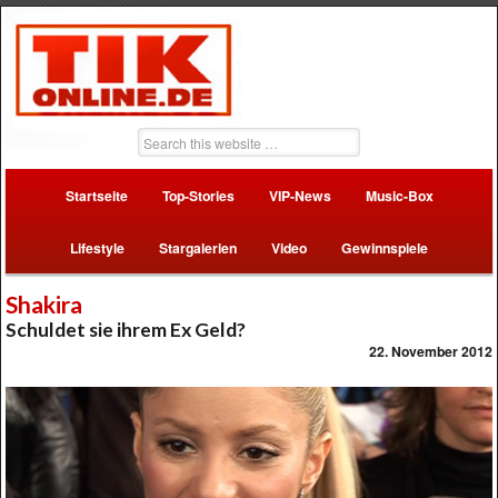
Startseite
Top-Stories
VIP-News
Music-Box
Lifestyle
Stargalerien
Video
Gewinnspiele
Shakira
Schuldet sie ihrem Ex Geld?
22. November 2012