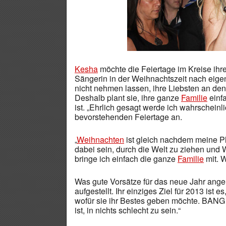
Kesha
möchte die Feiertage im Kreise ihr
Sängerin in der Weihnachtszeit nach eigen
nicht nehmen lassen, ihre Liebsten an de
Deshalb plant sie, ihre ganze
Familie
einfa
ist. „Ehrlich gesagt werde ich wahrscheinli
bevorstehenden Feiertage an.
„
Weihnachten
ist gleich nachdem meine P
dabei sein, durch die Welt zu ziehen und
bringe ich einfach die ganze
Familie
mit. W
Was gute Vorsätze für das neue Jahr angeh
aufgestellt. Ihr einziges Ziel für 2013 ist 
wofür sie ihr Bestes geben möchte. BANG S
ist, in nichts schlecht zu sein.“