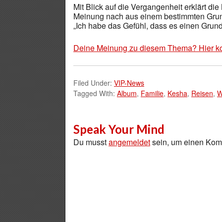
Mit Blick auf die Vergangenheit erklärt die 
Meinung nach aus einem bestimmten Grund 
„Ich habe das Gefühl, dass es einen Grund
Deine Meinung zu diesem Thema? Hier k
Filed Under:
VIP-News
Tagged With:
Album
,
Familie
,
Kesha
,
Reisen
,
W
Speak Your Mind
Du musst
angemeldet
sein, um einen Ko