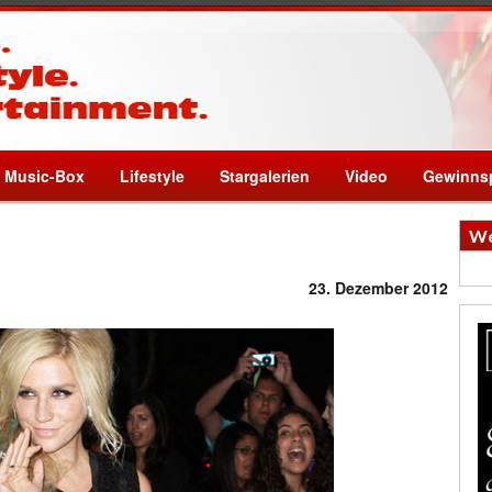
Music-Box
Lifestyle
Stargalerien
Video
Gewinnsp
We
23. Dezember 2012