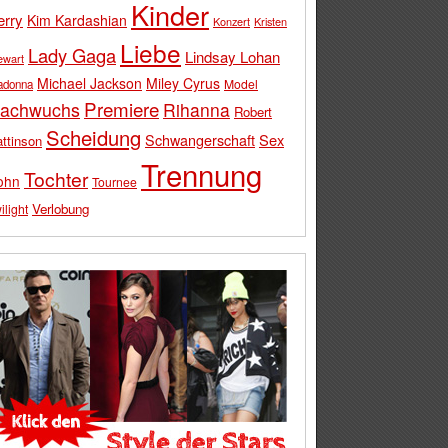
Kinder
erry
Kim Kardashian
Konzert
Kristen
Liebe
Lady Gaga
Lindsay Lohan
ewart
Michael Jackson
Miley Cyrus
Model
adonna
Premiere
achwuchs
Rihanna
Robert
Scheidung
Schwangerschaft
Sex
ttinson
Trennung
Tochter
ohn
Tournee
Verlobung
ilight