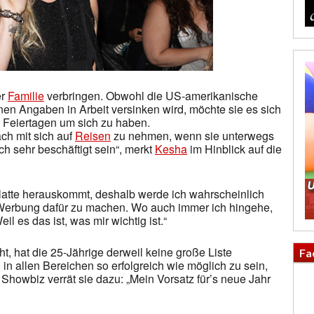
er
Familie
verbringen. Obwohl die US-amerikanische
en Angaben in Arbeit versinken wird, möchte sie es sich
n Feiertagen um sich zu haben.
ch mit sich auf
Reisen
zu nehmen, wenn sie unterwegs
ch sehr beschäftigt sein“, merkt
Kesha
im Hinblick auf die
latte herauskommt, deshalb werde ich wahrscheinlich
 Werbung dafür zu machen. Wo auch immer ich hingehe,
eil es das ist, was mir wichtig ist.“
t, hat die 25-Jährige derweil keine große Liste
Fa
es, in allen Bereichen so erfolgreich wie möglich zu sein,
howbiz verrät sie dazu: „Mein Vorsatz für’s neue Jahr