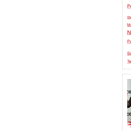
P
St
M
N
Pa
S
Tw