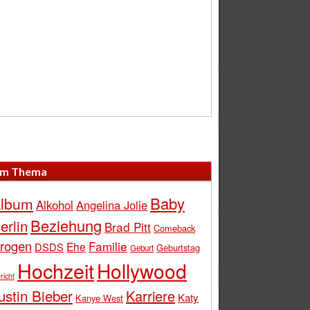
m Thema
Baby
lbum
Alkohol
Angelina Jolie
Beziehung
erlin
Brad Pitt
Comeback
rogen
Familie
Ehe
DSDS
Geburtstag
Geburt
Hochzeit
Hollywood
richt
ustin Bieber
Karriere
Katy
Kanye West