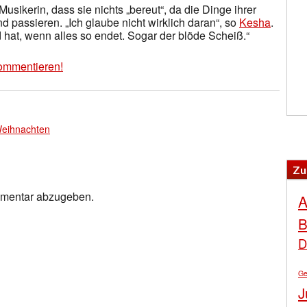
Musikerin, dass sie nichts „bereut“, da die Dinge ihrer
passieren. „Ich glaube nicht wirklich daran“, so
Kesha
.
 hat, wenn alles so endet. Sogar der blöde Scheiß.“
ommentieren!
eihnachten
Zu
mmentar abzugeben.
A
B
D
Ge
J