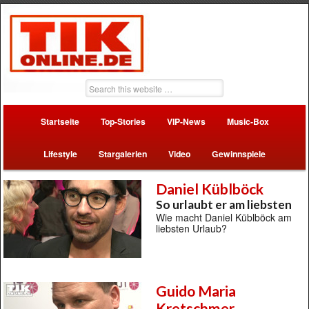
Startseite
Top-Stories
VIP-News
Music-Box
Lifestyle
Stargalerien
Video
Gewinnspiele
Daniel Küblböck
So urlaubt er am liebsten
Wie macht Daniel Küblböck am
liebsten Urlaub?
Guido Maria
Kretschmer