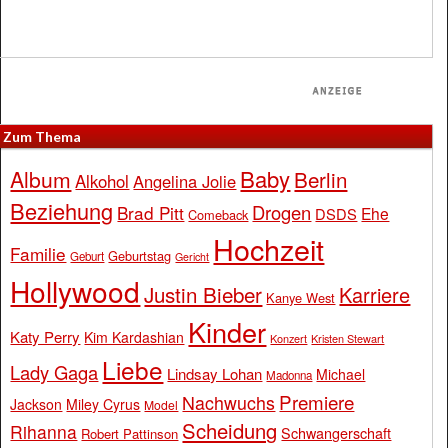
Zum Thema
Baby
Album
Berlin
Alkohol
Angelina Jolie
Beziehung
Drogen
Brad Pitt
Ehe
DSDS
Comeback
Hochzeit
Familie
Geburtstag
Geburt
Gericht
Hollywood
Justin Bieber
Karriere
Kanye West
Kinder
Katy Perry
Kim Kardashian
Konzert
Kristen Stewart
Liebe
Lady Gaga
Lindsay Lohan
Michael
Madonna
Premiere
Nachwuchs
Jackson
Miley Cyrus
Model
Scheidung
Rihanna
Schwangerschaft
Robert Pattinson