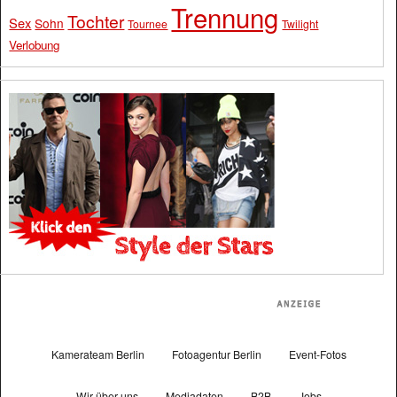
Trennung
Tochter
Sex
Sohn
Tournee
Twilight
Verlobung
Kamerateam Berlin
Fotoagentur Berlin
Event-Fotos
Wir über uns
Mediadaten
B2B
Jobs