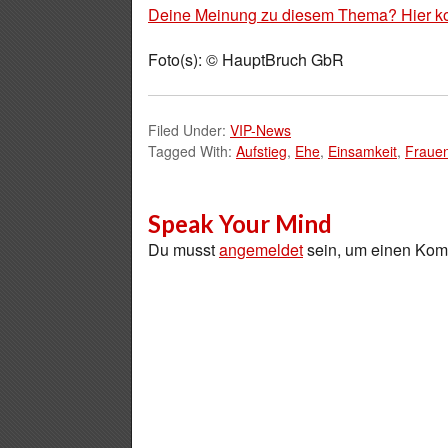
Deine Meinung zu diesem Thema? Hier k
Foto(s): © HauptBruch GbR
Filed Under:
VIP-News
Tagged With:
Aufstieg
,
Ehe
,
Einsamkeit
,
Fraue
Speak Your Mind
Du musst
angemeldet
sein, um einen Ko