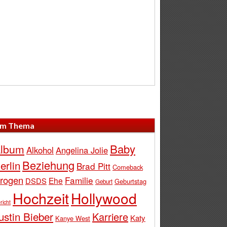
m Thema
Baby
lbum
Alkohol
Angelina Jolie
Beziehung
erlin
Brad Pitt
Comeback
rogen
Familie
Ehe
DSDS
Geburtstag
Geburt
Hochzeit
Hollywood
richt
ustin Bieber
Karriere
Katy
Kanye West