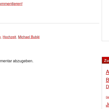
ommentieren!
n
,
Hochzeit
,
Michael Bublé
Zu
mmentar abzugeben.
A
B
D
Ge
J