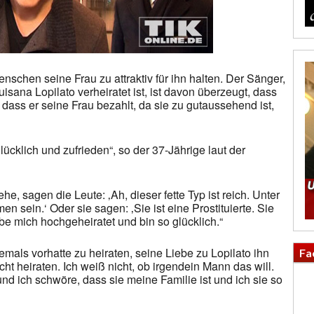
Menschen seine Frau zu attraktiv für ihn halten. Der Sänger,
isana Lopilato verheiratet ist, ist davon überzeugt, dass
ass er seine Frau bezahlt, da sie zu gutaussehend ist,
glücklich und zufrieden“, so der 37-Jährige laut der
he, sagen die Leute: ‚Ah, dieser fette Typ ist reich. Unter
sein.‘ Oder sie sagen: ‚Sie ist eine Prostituierte. Sie
abe mich hochgeheiratet und bin so glücklich.“
iemals vorhatte zu heiraten, seine Liebe zu Lopilato ihn
Fa
ht heiraten. Ich weiß nicht, ob irgendein Mann das will.
und ich schwöre, dass sie meine Familie ist und ich sie so