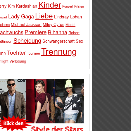
Kinder
erry
Kim Kardashian
Konzert
Kristen
Liebe
Lady Gaga
Lindsay Lohan
ewart
Michael Jackson
Miley Cyrus
Model
adonna
Premiere
achwuchs
Rihanna
Robert
Scheidung
Schwangerschaft
Sex
ttinson
Trennung
Tochter
ohn
Tournee
Verlobung
ilight