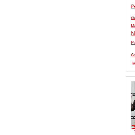
P
St
M
N
Pa
S
Tw