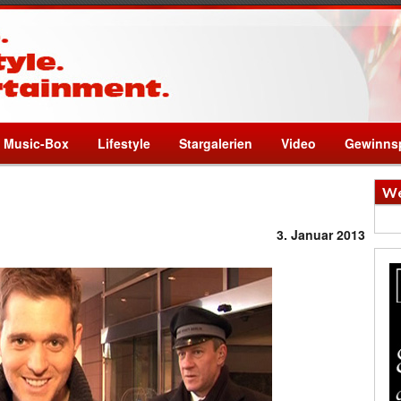
Music-Box
Lifestyle
Stargalerien
Video
Gewinnsp
We
3. Januar 2013