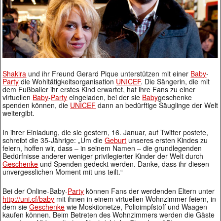
Shakira
und ihr Freund Gerard Pique unterstützen mit einer
Baby
-
Party
die Wohltätigkeitsorganisation
UNICEF
. Die Sängerin, die mit
dem Fußballer ihr erstes Kind erwartet, hat ihre Fans zu einer
virtuellen
Baby
-
Party
eingeladen, bei der sie
Baby
geschenke
spenden können, die
UNICEF
dann an bedürftige Säuglinge der Welt
weitergibt.
In ihrer Einladung, die sie gestern, 16. Januar, auf Twitter postete,
schreibt die 35-Jährige: „Um die
Geburt
unseres ersten Kindes zu
feiern, hoffen wir, dass – in seinem Namen – die grundlegenden
Bedürfnisse anderer weniger privilegierter Kinder der Welt durch
Geschenke
und Spenden gedeckt werden. Danke, dass ihr diesen
unvergesslichen Moment mit uns teilt.“
Bei der Online-Baby-
Party
können Fans der werdenden Eltern unter
http://uni.cf/baby
mit ihnen in einem virtuellen Wohnzimmer feiern, in
dem sie
Geschenke
wie Moskitonetze, Polioimpfstoff und Waagen
kaufen können. Beim Betreten des Wohnzimmers werden die Gäste