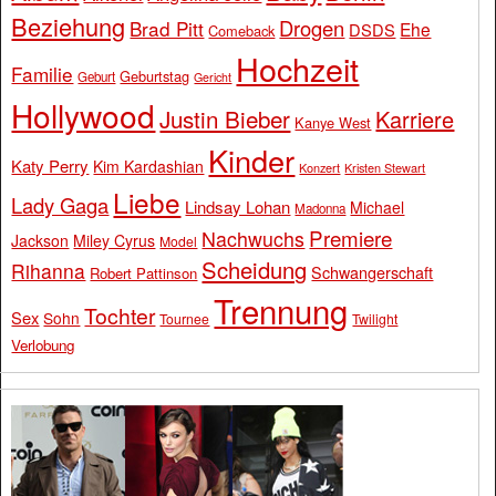
Beziehung
Drogen
Brad Pitt
Ehe
DSDS
Comeback
Hochzeit
Familie
Geburtstag
Geburt
Gericht
Hollywood
Justin Bieber
Karriere
Kanye West
Kinder
Katy Perry
Kim Kardashian
Konzert
Kristen Stewart
Liebe
Lady Gaga
Lindsay Lohan
Michael
Madonna
Premiere
Nachwuchs
Jackson
Miley Cyrus
Model
Scheidung
Rihanna
Schwangerschaft
Robert Pattinson
Trennung
Tochter
Sex
Sohn
Tournee
Twilight
Verlobung