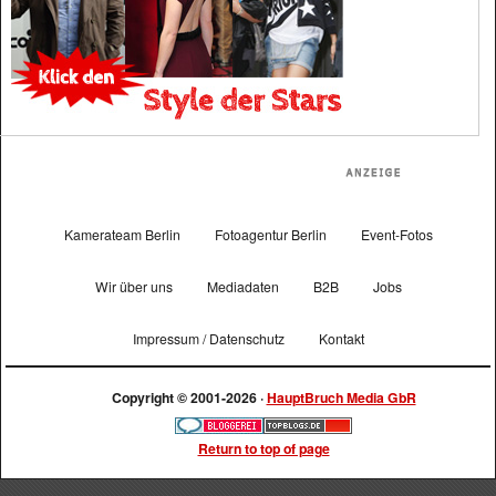
Kamerateam Berlin
Fotoagentur Berlin
Event-Fotos
Wir über uns
Mediadaten
B2B
Jobs
Impressum / Datenschutz
Kontakt
Copyright © 2001-2026 ·
HauptBruch Media GbR
Return to top of page