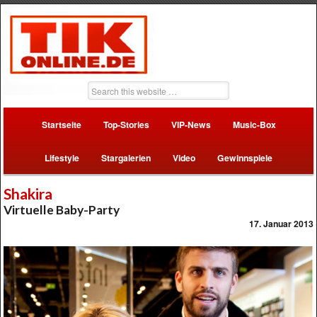
Startseite
Top-Stories
VIP-News
Music-Box
Lifestyle
Stargalerien
Video
Gewinnspiele
Shakira
Virtuelle Baby-Party
17. Januar 2013