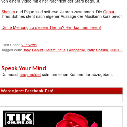
von einem Video mit einer Nachricht der Stars begrüßt.
Shakira
und Pique sind seit zwei Jahren zusammen. Die
Geburt
ihres Sohnes steht nach eigener Aussage der Musikerin kurz bevor.
Deine Meinung zu diesem Thema? Hier kommentieren!
Filed Under:
VIP-News
Tagged With:
Baby
,
Geburt
,
Gerard Piqué
,
Geschenke
,
Party
,
Shakira
,
UNICEF
Speak Your Mind
Du musst
angemeldet
sein, um einen Kommentar abzugeben.
Werde jetzt Facebook-Fan!