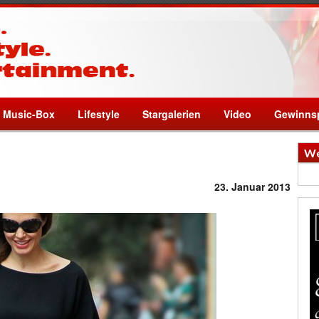
Music-Box
Lifestyle
Stargalerien
Video
Gewinnsp
We
23. Januar 2013