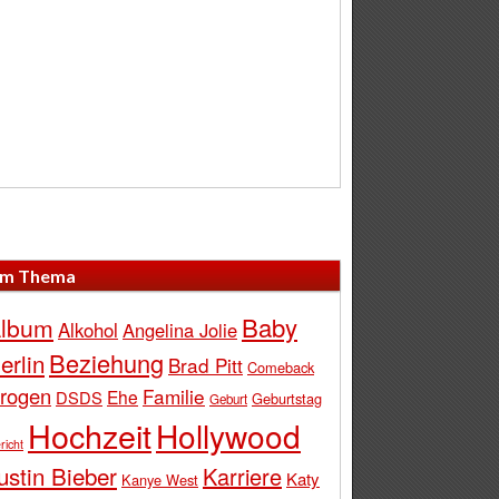
m Thema
Baby
lbum
Alkohol
Angelina Jolie
Beziehung
erlin
Brad Pitt
Comeback
rogen
Familie
Ehe
DSDS
Geburtstag
Geburt
Hochzeit
Hollywood
richt
ustin Bieber
Karriere
Katy
Kanye West