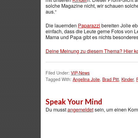
solche Magazine nicht, wir schauen solch
aus.“
Die lauernden
Paparazzi
bereiten Jolie eb
einfach, dass die Leute gerne Fotos von L
Mama und Papa gibt es nichts besonderes 
Deine Meinung zu diesem Thema? Hier k
Filed Under:
VIP-News
Tagged With:
Angelina Jolie
,
Brad Pitt
,
Kinder
,
Speak Your Mind
Du musst
angemeldet
sein, um einen Ko