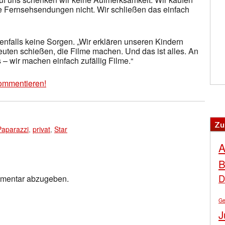
e Fernsehsendungen nicht. Wir schließen das einfach
enfalls keine Sorgen. „Wir erklären unseren Kindern
euten schießen, die Filme machen. Und das ist alles. An
– wir machen einfach zufällig Filme.“
ommentieren!
Zu
Paparazzi
,
privat
,
Star
A
B
D
mmentar abzugeben.
Ge
J