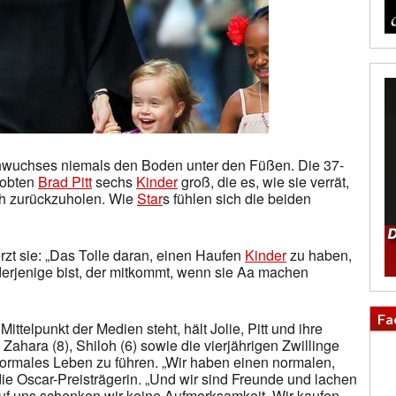
chwuchses niemals den Boden unter den Füßen. Die 37-
rlobten
Brad Pitt
sechs
Kinder
groß, die es, wie sie verrät,
ch zurückzuholen. Wie
Star
s fühlen sich die beiden
zt sie: „Das Tolle daran, einen Haufen
Kinder
zu haben,
 derjenige bist, der mitkommt, wenn sie Aa machen
Fa
ittelpunkt der Medien steht, hält Jolie, Pitt und ihre
Zahara (8), Shiloh (6) sowie die vierjährigen Zwillinge
normales Leben zu führen. „Wir haben einen normalen,
ie Oscar-Preisträgerin. „Und wir sind Freunde und lachen
auf uns schenken wir keine Aufmerksamkeit. Wir kaufen