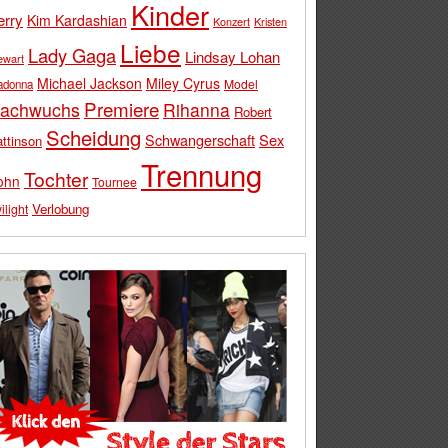
Kinder
erry
Kim Kardashian
Konzert
Kristen
Liebe
Lady Gaga
Lindsay Lohan
ewart
Michael Jackson
Miley Cyrus
Model
adonna
Premiere
achwuchs
Rihanna
Robert
Scheidung
Schwangerschaft
Sex
ttinson
Trennung
Tochter
ohn
Tournee
Verlobung
ilight