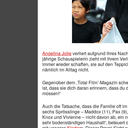
Angelina Jolie
verliert aufgrund ihres Na
jährige Schauspielerin zieht mit ihrem Ve
immer wieder schaffen, sie auf den Teppi
nämlich im Alltag nicht.
Gegenüber dem ‚Total Film’-Magazin scher
ist, dass sie dich daran erinnern, dass du
müssen!“
Auch die Tatsache, dass die Familie oft im M
sechs Sprösslinge – Maddox (11), Pax (9), 
Knox und Vivienne – nicht davon ab, ein 
sehr bodenständigen Haushalt“, beteuert d
mit unseren
Kinder
n. Dieser Promi-Sicht 