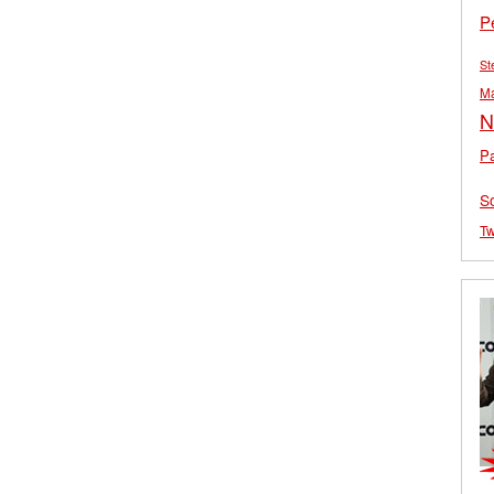
P
St
M
N
Pa
S
Tw