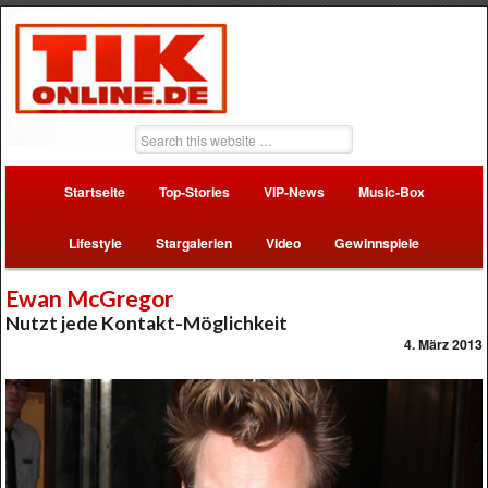
Startseite
Top-Stories
VIP-News
Music-Box
Lifestyle
Stargalerien
Video
Gewinnspiele
Ewan McGregor
Nutzt jede Kontakt-Möglichkeit
4. März 2013