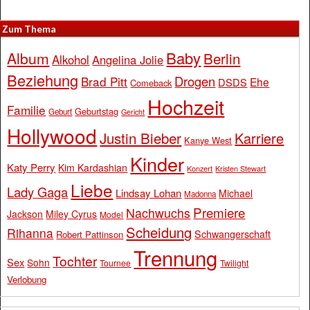
Zum Thema
Baby
Album
Berlin
Alkohol
Angelina Jolie
Beziehung
Drogen
Brad Pitt
Ehe
DSDS
Comeback
Hochzeit
Familie
Geburtstag
Geburt
Gericht
Hollywood
Justin Bieber
Karriere
Kanye West
Kinder
Katy Perry
Kim Kardashian
Konzert
Kristen Stewart
Liebe
Lady Gaga
Lindsay Lohan
Michael
Madonna
Premiere
Nachwuchs
Jackson
Miley Cyrus
Model
Scheidung
Rihanna
Schwangerschaft
Robert Pattinson
Trennung
Tochter
Sex
Sohn
Tournee
Twilight
Verlobung