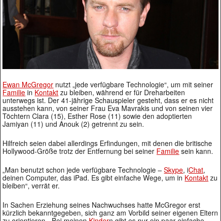
Ewan McGregor
nutzt „jede verfügbare Technologie“, um mit seiner
Familie
in
Kontakt
zu bleiben, während er für Dreharbeiten
unterwegs ist. Der 41-jährige Schauspieler gesteht, dass er es nicht
ausstehen kann, von seiner Frau Eva Mavrakis und von seinen vier
Töchtern Clara (15), Esther Rose (11) sowie den adoptierten
Jamiyan (11) und Anouk (2) getrennt zu sein.
Hilfreich seien dabei allerdings Erfindungen, mit denen die britische
Hollywood-Größe trotz der Entfernung bei seiner
Familie
sein kann.
„Man benutzt schon jede verfügbare Technologie –
Skype
, i
Chat
,
deinen Computer, das iPad. Es gibt einfache Wege, um in
Kontakt
zu
bleiben“, verrät er.
In Sachen Erziehung seines Nachwuchses hatte McGregor erst
kürzlich bekanntgegeben, sich ganz am Vorbild seiner eigenen Eltern
zu orientieren. „Bei meinen
Kinder
n gibt es nur ein paar einfache