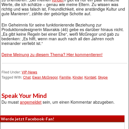
Werte, die ich schätze – genau wie meine Eltern. Zu wissen was
richtig und was falsch ist, Freundlichkeit, eine anständige Kultur und
gute Manieren“, zählte der gebürtige Schotte auf.
Ein Geheimnis für seine funktionierende Beziehung zur
Produktionsdesignerin Mavrakis (46) gebe es darüber hinaus nicht.
„Es gibt keine Regeln bei einer Ehe“, weiß McGregor und gab zu
bedenken: „Es hilft, wenn man auch nach all den Jahren noch
ineinander verliebt ist.“
Deine Meinung zu diesem Thema? Hier kommentieren!
Filed Under:
VIP-News
Tagged With:
Chat
,
Ewan McGregor
,
Familie
,
Kinder
,
Kontakt
,
Skype
Speak Your Mind
Du musst
angemeldet
sein, um einen Kommentar abzugeben.
Werde jetzt Facebook-Fan!